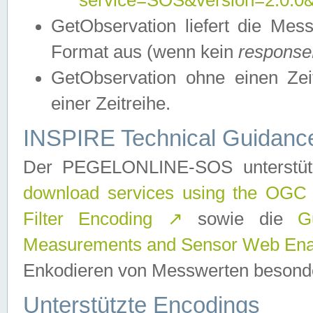
service=SOS&version=2.0.0&r
GetObservation liefert die M
Format aus (wenn kein
response
GetObservation ohne einen Zeitf
einer Zeitreihe.
INSPIRE Technical Guidance
Der PEGELONLINE-SOS unterstüt
download services using the OGC
Filter Encoding
↗
sowie die
G
Measurements and Sensor Web Enab
Enkodieren von Messwerten besonde
Unterstützte Encodings