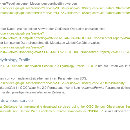
tionen/Pegel, an denen Messungen durchgeführt werden
webservices/gis/gdi-sos/service?service=SOS&version=2.0.0&request=GetFeatureOfInterest&
webservices/gis/gdi-sos/service?service=SOS&version=2.0.0&request=GetFeatureOfInterest
 der Daten, wie sie bei der Antwort der GetResult-Operation enthalten sind
ebservices/gis/gdi-sos/service?
request=GetResultTemplate&offering=WASSERSTAND%20ROHDATEN&observedPropert
ner kompakten Darstellung ohne die Metadaten wie bei GetObservation.
ebservices/gis/gdi-sos/service?
equest=GetResult&offering=WASSERSTAND%20ROHDATEN&observedProperty=WASSERST
ydrology Profile
er
OGC Sensor Observation Service 2.0 Hydrology Profile 1.0.0
↗
um die Daten wie in dem
agen von vorhandenen Zeitreihen mit ihren Parametern im SOS.
ebservices/gis/gdi-sos/service?service=SOS&version=2.0.0&request=GetDataAvailability
tandardmäßig im OGC WaterML 2.0 Format aus (wenn kein
responseFormat
-Parameter definier
 nur den jeweiligen letzten Wert einer Zeitreihe.
 download service
al Guidance for implementing download services using the OGC Sensor Observation Se
surements and Sensor Web Enablement-related standards in INSPIRE
↗
zum Enkodieren v