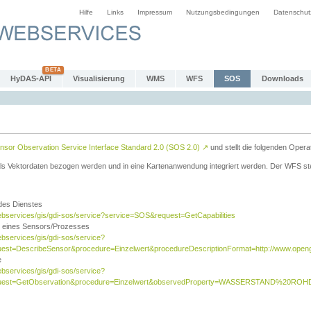
Hilfe
Links
Impressum
Nutzungsbedingungen
Datenschut
HyDAS-API
Visualisierung
WMS
WFS
SOS
Downloads
sor Observation Service Interface Standard 2.0 (SOS 2.0)
↗
und stellt die folgenden Opera
ls Vektordaten bezogen werden und in eine Kartenanwendung integriert werden. Der WFS ste
 des Dienstes
ebservices/gis/gdi-sos/service?service=SOS&request=GetCapabilities
n eines Sensors/Prozesses
ebservices/gis/gdi-sos/service?
est=DescribeSensor&procedure=Einzelwert&procedureDescriptionFormat=http://www.opengi
e
ebservices/gis/gdi-sos/service?
quest=GetObservation&procedure=Einzelwert&observedProperty=WASSERSTAND%20ROHDA