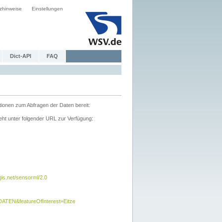
zhinweise
Einstellungen
Dict-API
FAQ
tionen zum Abfragen der Daten bereit:
ht unter folgender URL zur Verfügung:
s.net/sensorml/2.0
TEN&featureOfInterest=Eitze