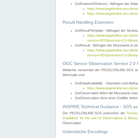
GetFeatureOfInterest - Abfragen der Sta
https://www.pegelonline.wsv.de/
https://www.pegelonline.wsv.de/
Result Handling Extension
GetResultTemplate - Abfragen der Struktur
https://www.pegelonline.wsv.de/w
service=SOS&version=2.0.0&
GetResult - Abfragen der Messwerte in ei
https://www.pegelonline.wsv.de/w
service=SOS&version=2.0.0&r
OGC Sensor Observation Service 2.0 H
Weiterhin verwendet der PEGELONLINE-SOS d
Merkmale sind
GetDataAvailability - Operation zum Abfr
https://www.pegelonline.wsv.de/w
GetObservation liefert die Messwerte s
GetObservation ohne einen Zeitfilter liefert
INSPIRE Technical Guidance - SOS as
Der PEGELONLINE-SOS unterstützt die
Technic
Guidelines for the use of Observations & Mea
Observation
Unterstützte Encodings