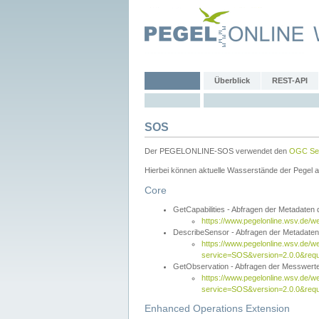
Überblick
REST-API
SOS
Der PEGELONLINE-SOS verwendet den
OGC Sen
Hierbei können aktuelle Wasserstände der Pegel a
Core
GetCapabilities - Abfragen der Metadaten
https://www.pegelonline.wsv.de/w
DescribeSensor - Abfragen der Metadate
https://www.pegelonline.wsv.de/w
service=SOS&version=2.0.0&requ
GetObservation - Abfragen der Messwert
https://www.pegelonline.wsv.de/w
service=SOS&version=2.0.0&re
Enhanced Operations Extension