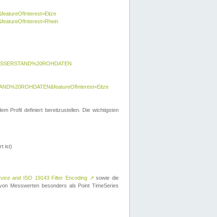
featureOfInterest=Eitze
&featureOfInterest=Rhein
y=WASSERSTAND%20ROHDATEN
AND%20ROHDATEN&featureOfInterest=Eitze
 Profil definiert bereitzustellen. Die wichtigsten
t ist)
rvice and ISO 19143 Filter Encoding
↗
sowie die
on Messwerten besonders als Point TimeSeries