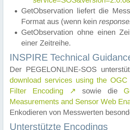
service=SOS&version=2.0.0&r
GetObservation liefert die M
Format aus (wenn kein
response
GetObservation ohne einen Zeitf
einer Zeitreihe.
INSPIRE Technical Guidance
Der PEGELONLINE-SOS unterstüt
download services using the OGC
Filter Encoding
↗
sowie die
G
Measurements and Sensor Web Enab
Enkodieren von Messwerten besonde
Unterstützte Encodings