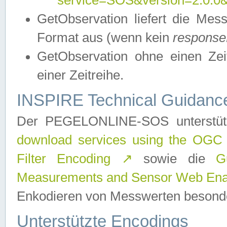
service=SOS&version=2.0.0&r
GetObservation liefert die M
Format aus (wenn kein
response
GetObservation ohne einen Zeitf
einer Zeitreihe.
INSPIRE Technical Guidance
Der PEGELONLINE-SOS unterstüt
download services using the OGC
Filter Encoding
↗
sowie die
G
Measurements and Sensor Web Enab
Enkodieren von Messwerten besonde
Unterstützte Encodings