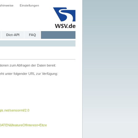
zhinweise
Einstellungen
Dict-API
FAQ
tionen zum Abfragen der Daten bereit:
ht unter folgender URL zur Verfügung:
s.net/sensorml/2.0
TEN&featureOfInterest=Eitze