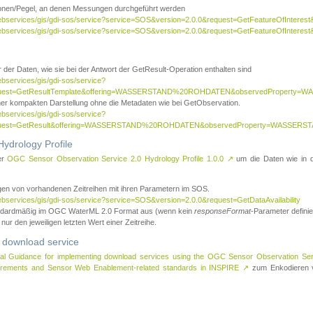
tionen/Pegel, an denen Messungen durchgeführt werden
webservices/gis/gdi-sos/service?service=SOS&version=2.0.0&request=GetFeatureOfInterest&
webservices/gis/gdi-sos/service?service=SOS&version=2.0.0&request=GetFeatureOfInterest
 der Daten, wie sie bei der Antwort der GetResult-Operation enthalten sind
ebservices/gis/gdi-sos/service?
request=GetResultTemplate&offering=WASSERSTAND%20ROHDATEN&observedPropert
ner kompakten Darstellung ohne die Metadaten wie bei GetObservation.
ebservices/gis/gdi-sos/service?
equest=GetResult&offering=WASSERSTAND%20ROHDATEN&observedProperty=WASSERST
ydrology Profile
er
OGC Sensor Observation Service 2.0 Hydrology Profile 1.0.0
↗
um die Daten wie in dem
agen von vorhandenen Zeitreihen mit ihren Parametern im SOS.
ebservices/gis/gdi-sos/service?service=SOS&version=2.0.0&request=GetDataAvailability
tandardmäßig im OGC WaterML 2.0 Format aus (wenn kein
responseFormat
-Parameter definier
 nur den jeweiligen letzten Wert einer Zeitreihe.
 download service
al Guidance for implementing download services using the OGC Sensor Observation Se
surements and Sensor Web Enablement-related standards in INSPIRE
↗
zum Enkodieren v