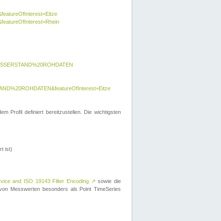
featureOfInterest=Eitze
&featureOfInterest=Rhein
y=WASSERSTAND%20ROHDATEN
AND%20ROHDATEN&featureOfInterest=Eitze
 Profil definiert bereitzustellen. Die wichtigsten
t ist)
rvice and ISO 19143 Filter Encoding
↗
sowie die
on Messwerten besonders als Point TimeSeries