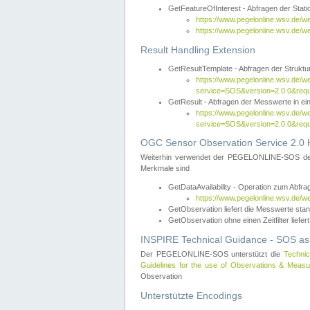
GetFeatureOfInterest - Abfragen der Sta
https://www.pegelonline.wsv.de/
https://www.pegelonline.wsv.de/
Result Handling Extension
GetResultTemplate - Abfragen der Struktur
https://www.pegelonline.wsv.de/w
service=SOS&version=2.0.0&
GetResult - Abfragen der Messwerte in ei
https://www.pegelonline.wsv.de/w
service=SOS&version=2.0.0&r
OGC Sensor Observation Service 2.0 H
Weiterhin verwendet der PEGELONLINE-SOS d
Merkmale sind
GetDataAvailability - Operation zum Abfr
https://www.pegelonline.wsv.de/w
GetObservation liefert die Messwerte s
GetObservation ohne einen Zeitfilter liefert
INSPIRE Technical Guidance - SOS as
Der PEGELONLINE-SOS unterstützt die
Technic
Guidelines for the use of Observations & Mea
Observation
Unterstützte Encodings