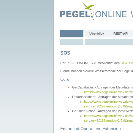
Überblick
REST-API
SOS
Der PEGELONLINE-SOS verwendet den
OGC Sen
Hierbei können aktuelle Wasserstände der Pegel a
Core
GetCapabilities - Abfragen der Metadaten
https://www.pegelonline.wsv.de/w
DescribeSensor - Abfragen der Metadate
https://www.pegelonline.wsv.de/w
service=SOS&version=2.0.0&requ
GetObservation - Abfragen der Messwert
https://www.pegelonline.wsv.de/w
service=SOS&version=2.0.0&re
Enhanced Operations Extension