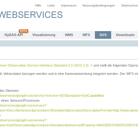
Hilfe
Links
Impressum
Nutzungsbedingungen
Datenschut
HyDAS-API
Visualisierung
WMS
WFS
SOS
Downloads
sor Observation Service Interface Standard 2.0 (SOS 2.0)
↗
und stellt die folgenden Opera
ls Vektordaten bezogen werden und in eine Kartenanwendung integriert werden. Der WFS ste
 des Dienstes
ebservices/gis/gdi-sos/service?service=SOS&request=GetCapabilities
n eines Sensors/Prozesses
ebservices/gis/gdi-sos/service?
est=DescribeSensor&procedure=Einzelwert&procedureDescriptionFormat=http://www.opengi
e
ebservices/gis/gdi-sos/service?
quest=GetObservation&procedure=Einzelwert&observedProperty=WASSERSTAND%20ROHDA