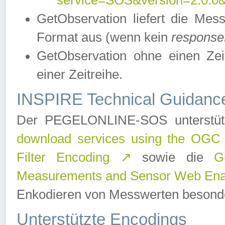
service=SOS&version=2.0.0&r
GetObservation liefert die M
Format aus (wenn kein
response
GetObservation ohne einen Zeitf
einer Zeitreihe.
INSPIRE Technical Guidance
Der PEGELONLINE-SOS unterstüt
download services using the OGC
Filter Encoding
↗
sowie die
G
Measurements and Sensor Web Enab
Enkodieren von Messwerten besonde
Unterstützte Encodings