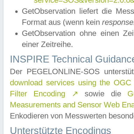
service=SOS&version=2.0.0&r
GetObservation liefert die M
Format aus (wenn kein
response
GetObservation ohne einen Zeitf
einer Zeitreihe.
INSPIRE Technical Guidance
Der PEGELONLINE-SOS unterstüt
download services using the OGC
Filter Encoding
↗
sowie die
G
Measurements and Sensor Web Enab
Enkodieren von Messwerten besonde
Unterstützte Encodings