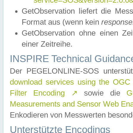
service=SOS&version=2.0.0&r
GetObservation liefert die M
Format aus (wenn kein
response
GetObservation ohne einen Zeitf
einer Zeitreihe.
INSPIRE Technical Guidance
Der PEGELONLINE-SOS unterstüt
download services using the OGC
Filter Encoding
↗
sowie die
G
Measurements and Sensor Web Enab
Enkodieren von Messwerten besonde
Unterstützte Encodings