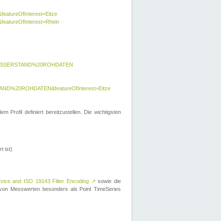
featureOfInterest=Eitze
&featureOfInterest=Rhein
y=WASSERSTAND%20ROHDATEN
AND%20ROHDATEN&featureOfInterest=Eitze
 Profil definiert bereitzustellen. Die wichtigsten
t ist)
rvice and ISO 19143 Filter Encoding
↗
sowie die
on Messwerten besonders als Point TimeSeries