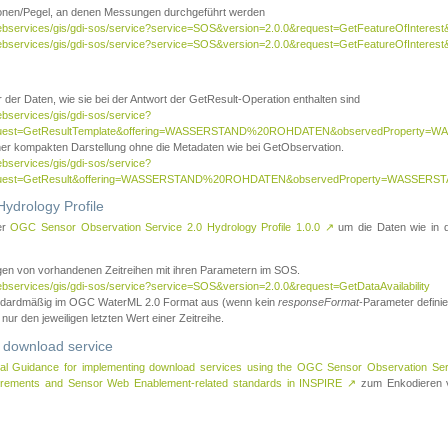
tionen/Pegel, an denen Messungen durchgeführt werden
webservices/gis/gdi-sos/service?service=SOS&version=2.0.0&request=GetFeatureOfInterest&
webservices/gis/gdi-sos/service?service=SOS&version=2.0.0&request=GetFeatureOfInterest
 der Daten, wie sie bei der Antwort der GetResult-Operation enthalten sind
ebservices/gis/gdi-sos/service?
request=GetResultTemplate&offering=WASSERSTAND%20ROHDATEN&observedPropert
ner kompakten Darstellung ohne die Metadaten wie bei GetObservation.
ebservices/gis/gdi-sos/service?
equest=GetResult&offering=WASSERSTAND%20ROHDATEN&observedProperty=WASSERST
ydrology Profile
er
OGC Sensor Observation Service 2.0 Hydrology Profile 1.0.0
↗
um die Daten wie in dem
agen von vorhandenen Zeitreihen mit ihren Parametern im SOS.
ebservices/gis/gdi-sos/service?service=SOS&version=2.0.0&request=GetDataAvailability
tandardmäßig im OGC WaterML 2.0 Format aus (wenn kein
responseFormat
-Parameter definier
 nur den jeweiligen letzten Wert einer Zeitreihe.
 download service
al Guidance for implementing download services using the OGC Sensor Observation Se
surements and Sensor Web Enablement-related standards in INSPIRE
↗
zum Enkodieren v