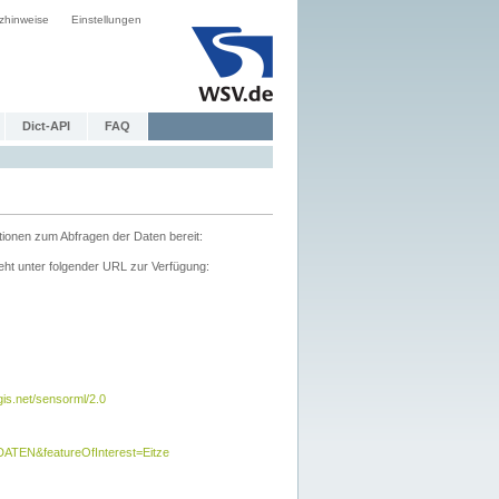
zhinweise
Einstellungen
Dict-API
FAQ
tionen zum Abfragen der Daten bereit:
ht unter folgender URL zur Verfügung:
s.net/sensorml/2.0
TEN&featureOfInterest=Eitze