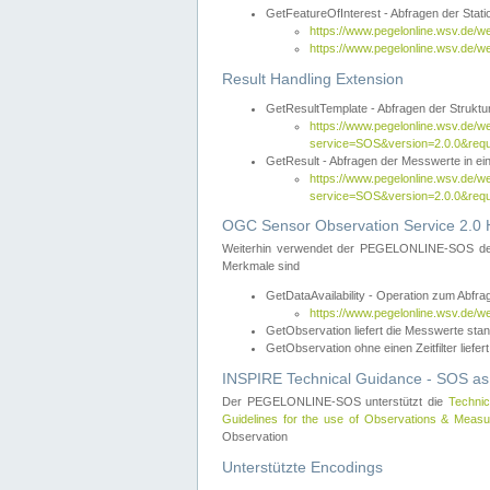
GetFeatureOfInterest - Abfragen der Sta
https://www.pegelonline.wsv.de/
https://www.pegelonline.wsv.de/
Result Handling Extension
GetResultTemplate - Abfragen der Struktur
https://www.pegelonline.wsv.de/w
service=SOS&version=2.0.0&
GetResult - Abfragen der Messwerte in ei
https://www.pegelonline.wsv.de/w
service=SOS&version=2.0.0&r
OGC Sensor Observation Service 2.0 H
Weiterhin verwendet der PEGELONLINE-SOS d
Merkmale sind
GetDataAvailability - Operation zum Abfr
https://www.pegelonline.wsv.de/w
GetObservation liefert die Messwerte s
GetObservation ohne einen Zeitfilter liefert
INSPIRE Technical Guidance - SOS as
Der PEGELONLINE-SOS unterstützt die
Technic
Guidelines for the use of Observations & Mea
Observation
Unterstützte Encodings