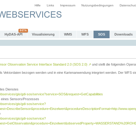
Hilfe
Links
Impressum
Nutzungsbedingungen
Datenschut
HyDAS-API
Visualisierung
WMS
WFS
SOS
Downloads
sor Observation Service Interface Standard 2.0 (SOS 2.0)
↗
und stellt die folgenden Opera
ls Vektordaten bezogen werden und in eine Kartenanwendung integriert werden. Der WFS ste
 des Dienstes
ebservices/gis/gdi-sos/service?service=SOS&request=GetCapabilities
n eines Sensors/Prozesses
ebservices/gis/gdi-sos/service?
est=DescribeSensor&procedure=Einzelwert&procedureDescriptionFormat=http://www.opengi
e
ebservices/gis/gdi-sos/service?
quest=GetObservation&procedure=Einzelwert&observedProperty=WASSERSTAND%20ROHDA