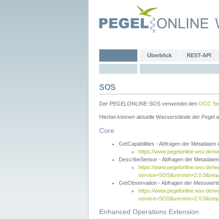
Überblick
REST-API
SOS
Der PEGELONLINE-SOS verwendet den
OGC Sen
Hierbei können aktuelle Wasserstände der Pegel a
Core
GetCapabilities - Abfragen der Metadaten
https://www.pegelonline.wsv.de/w
DescribeSensor - Abfragen der Metadate
https://www.pegelonline.wsv.de/w
service=SOS&version=2.0.0&requ
GetObservation - Abfragen der Messwert
https://www.pegelonline.wsv.de/w
service=SOS&version=2.0.0&re
Enhanced Operations Extension