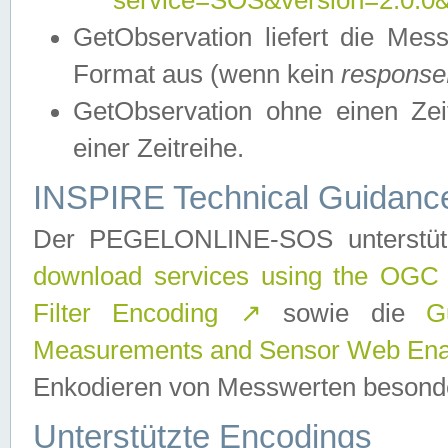
service=SOS&version=2.0.0&r
GetObservation liefert die M
Format aus (wenn kein
response
GetObservation ohne einen Zeitf
einer Zeitreihe.
INSPIRE Technical Guidance
Der PEGELONLINE-SOS unterstüt
download services using the OGC
Filter Encoding
↗
sowie die
G
Measurements and Sensor Web Enab
Enkodieren von Messwerten besonde
Unterstützte Encodings