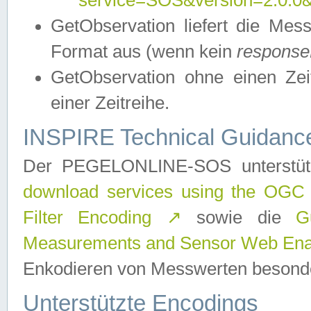
service=SOS&version=2.0.0&r
GetObservation liefert die M
Format aus (wenn kein
response
GetObservation ohne einen Zeitf
einer Zeitreihe.
INSPIRE Technical Guidance
Der PEGELONLINE-SOS unterstüt
download services using the OGC
Filter Encoding
↗
sowie die
G
Measurements and Sensor Web Enab
Enkodieren von Messwerten besonde
Unterstützte Encodings