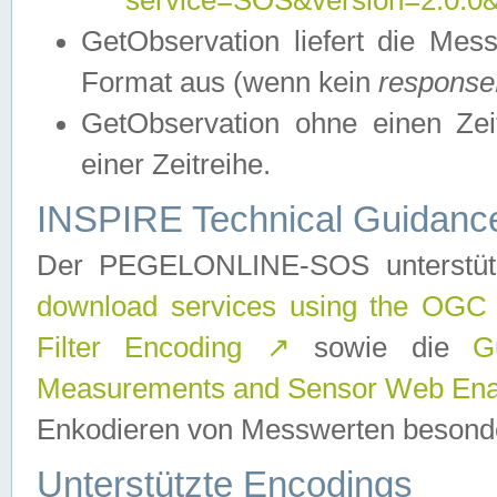
service=SOS&version=2.0.0&r
GetObservation liefert die M
Format aus (wenn kein
response
GetObservation ohne einen Zeitf
einer Zeitreihe.
INSPIRE Technical Guidance
Der PEGELONLINE-SOS unterstüt
download services using the OGC
Filter Encoding
↗
sowie die
G
Measurements and Sensor Web Enab
Enkodieren von Messwerten besonde
Unterstützte Encodings