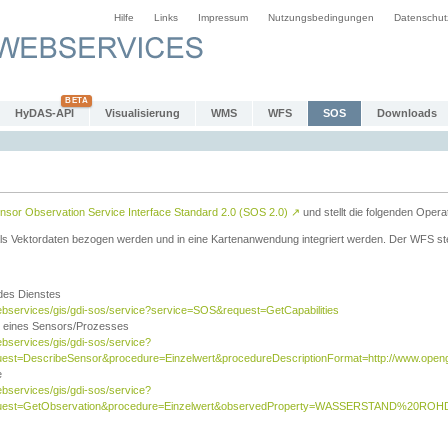
Hilfe
Links
Impressum
Nutzungsbedingungen
Datenschut
HyDAS-API
Visualisierung
WMS
WFS
SOS
Downloads
sor Observation Service Interface Standard 2.0 (SOS 2.0)
↗
und stellt die folgenden Opera
ls Vektordaten bezogen werden und in eine Kartenanwendung integriert werden. Der WFS ste
 des Dienstes
ebservices/gis/gdi-sos/service?service=SOS&request=GetCapabilities
n eines Sensors/Prozesses
ebservices/gis/gdi-sos/service?
est=DescribeSensor&procedure=Einzelwert&procedureDescriptionFormat=http://www.opengi
e
ebservices/gis/gdi-sos/service?
quest=GetObservation&procedure=Einzelwert&observedProperty=WASSERSTAND%20ROHDA