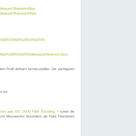
featureOfInterest=Eitze
&featureOfInterest=Rhein
y=WASSERSTAND%20ROHDATEN
AND%20ROHDATEN&featureOfInterest=Eitze
 Profil definiert bereitzustellen. Die wichtigsten
t ist)
rvice and ISO 19143 Filter Encoding
↗
sowie die
on Messwerten besonders als Point TimeSeries