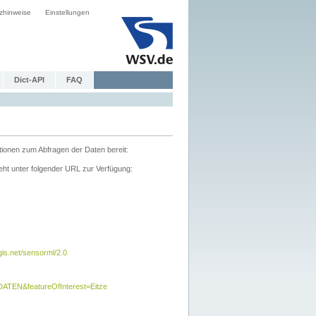
zhinweise
Einstellungen
Dict-API
FAQ
tionen zum Abfragen der Daten bereit:
ht unter folgender URL zur Verfügung:
s.net/sensorml/2.0
TEN&featureOfInterest=Eitze