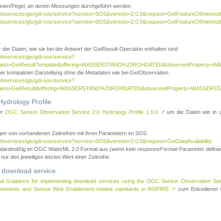
tionen/Pegel, an denen Messungen durchgeführt werden
webservices/gis/gdi-sos/service?service=SOS&version=2.0.0&request=GetFeatureOfInterest&
webservices/gis/gdi-sos/service?service=SOS&version=2.0.0&request=GetFeatureOfInterest
 der Daten, wie sie bei der Antwort der GetResult-Operation enthalten sind
ebservices/gis/gdi-sos/service?
request=GetResultTemplate&offering=WASSERSTAND%20ROHDATEN&observedPropert
ner kompakten Darstellung ohne die Metadaten wie bei GetObservation.
ebservices/gis/gdi-sos/service?
equest=GetResult&offering=WASSERSTAND%20ROHDATEN&observedProperty=WASSERST
ydrology Profile
er
OGC Sensor Observation Service 2.0 Hydrology Profile 1.0.0
↗
um die Daten wie in dem
agen von vorhandenen Zeitreihen mit ihren Parametern im SOS.
ebservices/gis/gdi-sos/service?service=SOS&version=2.0.0&request=GetDataAvailability
tandardmäßig im OGC WaterML 2.0 Format aus (wenn kein
responseFormat
-Parameter definier
 nur den jeweiligen letzten Wert einer Zeitreihe.
 download service
al Guidance for implementing download services using the OGC Sensor Observation Se
surements and Sensor Web Enablement-related standards in INSPIRE
↗
zum Enkodieren v