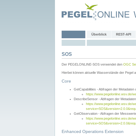
Überblick
REST-API
SOS
Der PEGELONLINE-SOS verwendet den
OGC Sen
Hierbei können aktuelle Wasserstände der Pegel a
Core
GetCapabilities - Abfragen der Metadaten
https://www.pegelonline.wsv.de/w
DescribeSensor - Abfragen der Metadate
https://www.pegelonline.wsv.de/w
service=SOS&version=2.0.0&requ
GetObservation - Abfragen der Messwert
https://www.pegelonline.wsv.de/w
service=SOS&version=2.0.0&re
Enhanced Operations Extension