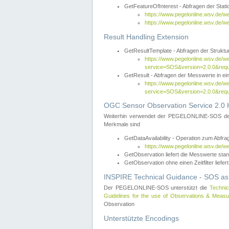
GetFeatureOfInterest - Abfragen der Sta
https://www.pegelonline.wsv.de/
https://www.pegelonline.wsv.de/
Result Handling Extension
GetResultTemplate - Abfragen der Struktur
https://www.pegelonline.wsv.de/w
service=SOS&version=2.0.0&
GetResult - Abfragen der Messwerte in ei
https://www.pegelonline.wsv.de/w
service=SOS&version=2.0.0&r
OGC Sensor Observation Service 2.0 H
Weiterhin verwendet der PEGELONLINE-SOS d
Merkmale sind
GetDataAvailability - Operation zum Abfr
https://www.pegelonline.wsv.de/w
GetObservation liefert die Messwerte s
GetObservation ohne einen Zeitfilter liefert
INSPIRE Technical Guidance - SOS as
Der PEGELONLINE-SOS unterstützt die
Technic
Guidelines for the use of Observations & Mea
Observation
Unterstützte Encodings