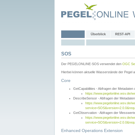
Überblick
REST-API
SOS
Der PEGELONLINE-SOS verwendet den
OGC Sen
Hierbei können aktuelle Wasserstände der Pegel a
Core
GetCapabilities - Abfragen der Metadaten
https://www.pegelonline.wsv.de/w
DescribeSensor - Abfragen der Metadate
https://www.pegelonline.wsv.de/w
service=SOS&version=2.0.0&requ
GetObservation - Abfragen der Messwert
https://www.pegelonline.wsv.de/w
service=SOS&version=2.0.0&re
Enhanced Operations Extension