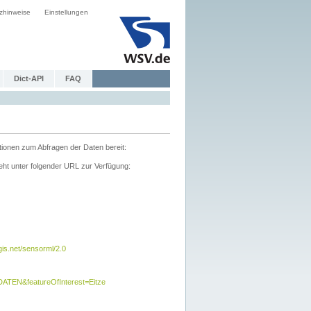
zhinweise
Einstellungen
Dict-API
FAQ
tionen zum Abfragen der Daten bereit:
ht unter folgender URL zur Verfügung:
s.net/sensorml/2.0
TEN&featureOfInterest=Eitze