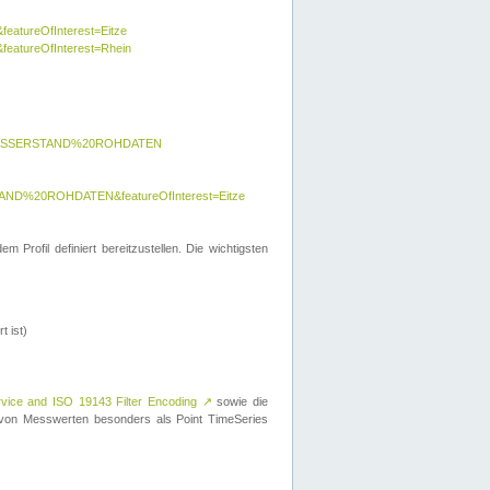
featureOfInterest=Eitze
&featureOfInterest=Rhein
y=WASSERSTAND%20ROHDATEN
AND%20ROHDATEN&featureOfInterest=Eitze
 Profil definiert bereitzustellen. Die wichtigsten
t ist)
rvice and ISO 19143 Filter Encoding
↗
sowie die
on Messwerten besonders als Point TimeSeries