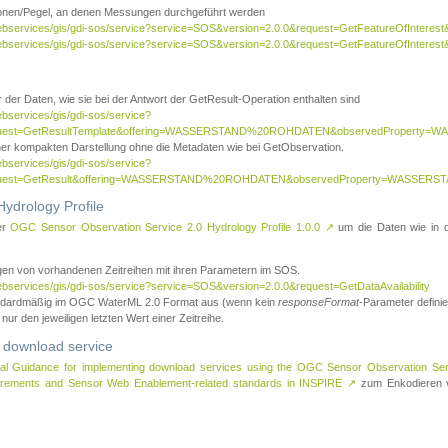
tionen/Pegel, an denen Messungen durchgeführt werden
webservices/gis/gdi-sos/service?service=SOS&version=2.0.0&request=GetFeatureOfInterest&
webservices/gis/gdi-sos/service?service=SOS&version=2.0.0&request=GetFeatureOfInterest
 der Daten, wie sie bei der Antwort der GetResult-Operation enthalten sind
ebservices/gis/gdi-sos/service?
request=GetResultTemplate&offering=WASSERSTAND%20ROHDATEN&observedPropert
ner kompakten Darstellung ohne die Metadaten wie bei GetObservation.
ebservices/gis/gdi-sos/service?
equest=GetResult&offering=WASSERSTAND%20ROHDATEN&observedProperty=WASSERST
ydrology Profile
er
OGC Sensor Observation Service 2.0 Hydrology Profile 1.0.0
↗
um die Daten wie in dem
agen von vorhandenen Zeitreihen mit ihren Parametern im SOS.
ebservices/gis/gdi-sos/service?service=SOS&version=2.0.0&request=GetDataAvailability
tandardmäßig im OGC WaterML 2.0 Format aus (wenn kein
responseFormat
-Parameter definier
 nur den jeweiligen letzten Wert einer Zeitreihe.
 download service
al Guidance for implementing download services using the OGC Sensor Observation Se
surements and Sensor Web Enablement-related standards in INSPIRE
↗
zum Enkodieren v