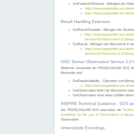
GetFeatureOfInterest - Abfragen der Sta
https://www.pegelonline.wsv.de/
https://www.pegelonline.wsv.de/
Result Handling Extension
GetResultTemplate - Abfragen der Struktur
https://www.pegelonline.wsv.de/w
service=SOS&version=2.0.0&
GetResult - Abfragen der Messwerte in ei
https://www.pegelonline.wsv.de/w
service=SOS&version=2.0.0&r
OGC Sensor Observation Service 2.0 H
Weiterhin verwendet der PEGELONLINE-SOS d
Merkmale sind
GetDataAvailability - Operation zum Abfr
https://www.pegelonline.wsv.de/w
GetObservation liefert die Messwerte s
GetObservation ohne einen Zeitfilter liefert
INSPIRE Technical Guidance - SOS as
Der PEGELONLINE-SOS unterstützt die
Technic
Guidelines for the use of Observations & Mea
Observation
Unterstützte Encodings