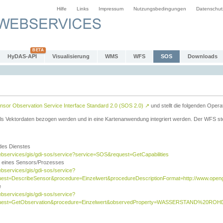
Hilfe
Links
Impressum
Nutzungsbedingungen
Datenschut
HyDAS-API
Visualisierung
WMS
WFS
SOS
Downloads
sor Observation Service Interface Standard 2.0 (SOS 2.0)
↗
und stellt die folgenden Opera
ls Vektordaten bezogen werden und in eine Kartenanwendung integriert werden. Der WFS ste
 des Dienstes
ebservices/gis/gdi-sos/service?service=SOS&request=GetCapabilities
n eines Sensors/Prozesses
ebservices/gis/gdi-sos/service?
est=DescribeSensor&procedure=Einzelwert&procedureDescriptionFormat=http://www.opengi
e
ebservices/gis/gdi-sos/service?
quest=GetObservation&procedure=Einzelwert&observedProperty=WASSERSTAND%20ROHDA