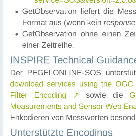
service=SOS&version=2.0.0&r
GetObservation liefert die M
Format aus (wenn kein
response
GetObservation ohne einen Zeitf
einer Zeitreihe.
INSPIRE Technical Guidance
Der PEGELONLINE-SOS unterstüt
download services using the OGC
Filter Encoding
↗
sowie die
G
Measurements and Sensor Web Enab
Enkodieren von Messwerten besonde
Unterstützte Encodings