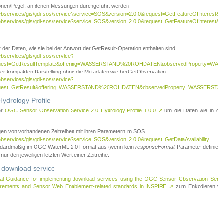
tionen/Pegel, an denen Messungen durchgeführt werden
webservices/gis/gdi-sos/service?service=SOS&version=2.0.0&request=GetFeatureOfInterest&
webservices/gis/gdi-sos/service?service=SOS&version=2.0.0&request=GetFeatureOfInterest
 der Daten, wie sie bei der Antwort der GetResult-Operation enthalten sind
ebservices/gis/gdi-sos/service?
request=GetResultTemplate&offering=WASSERSTAND%20ROHDATEN&observedPropert
ner kompakten Darstellung ohne die Metadaten wie bei GetObservation.
ebservices/gis/gdi-sos/service?
equest=GetResult&offering=WASSERSTAND%20ROHDATEN&observedProperty=WASSERST
ydrology Profile
er
OGC Sensor Observation Service 2.0 Hydrology Profile 1.0.0
↗
um die Daten wie in dem
agen von vorhandenen Zeitreihen mit ihren Parametern im SOS.
ebservices/gis/gdi-sos/service?service=SOS&version=2.0.0&request=GetDataAvailability
tandardmäßig im OGC WaterML 2.0 Format aus (wenn kein
responseFormat
-Parameter definier
 nur den jeweiligen letzten Wert einer Zeitreihe.
 download service
al Guidance for implementing download services using the OGC Sensor Observation Se
surements and Sensor Web Enablement-related standards in INSPIRE
↗
zum Enkodieren v