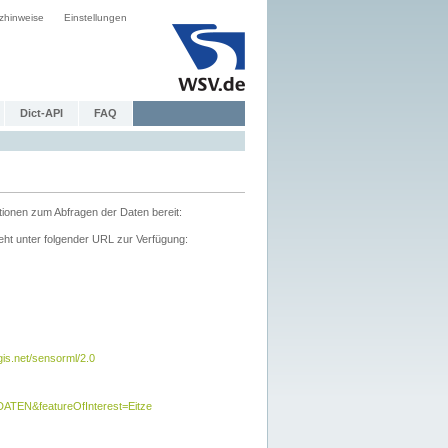
zhinweise
Einstellungen
Dict-API
FAQ
tionen zum Abfragen der Daten bereit:
ht unter folgender URL zur Verfügung:
s.net/sensorml/2.0
TEN&featureOfInterest=Eitze