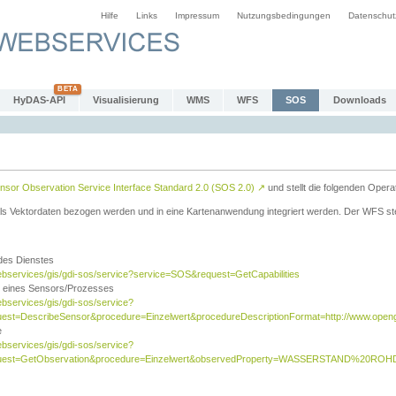
Hilfe
Links
Impressum
Nutzungsbedingungen
Datenschut
HyDAS-API
Visualisierung
WMS
WFS
SOS
Downloads
sor Observation Service Interface Standard 2.0 (SOS 2.0)
↗
und stellt die folgenden Opera
ls Vektordaten bezogen werden und in eine Kartenanwendung integriert werden. Der WFS ste
 des Dienstes
ebservices/gis/gdi-sos/service?service=SOS&request=GetCapabilities
n eines Sensors/Prozesses
ebservices/gis/gdi-sos/service?
est=DescribeSensor&procedure=Einzelwert&procedureDescriptionFormat=http://www.opengi
e
ebservices/gis/gdi-sos/service?
quest=GetObservation&procedure=Einzelwert&observedProperty=WASSERSTAND%20ROHDA