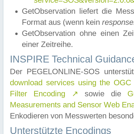
service=SOS&version=2.0.0&r
GetObservation liefert die M
Format aus (wenn kein
response
GetObservation ohne einen Zeitf
einer Zeitreihe.
INSPIRE Technical Guidance
Der PEGELONLINE-SOS unterstüt
download services using the OGC
Filter Encoding
↗
sowie die
G
Measurements and Sensor Web Enab
Enkodieren von Messwerten besonde
Unterstützte Encodings