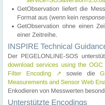
service=SOS&version=2.0.0&r
GetObservation liefert die M
Format aus (wenn kein
response
GetObservation ohne einen Zeitf
einer Zeitreihe.
INSPIRE Technical Guidance
Der PEGELONLINE-SOS unterstüt
download services using the OGC
Filter Encoding
↗
sowie die
G
Measurements and Sensor Web Enab
Enkodieren von Messwerten besonde
Unterstützte Encodings