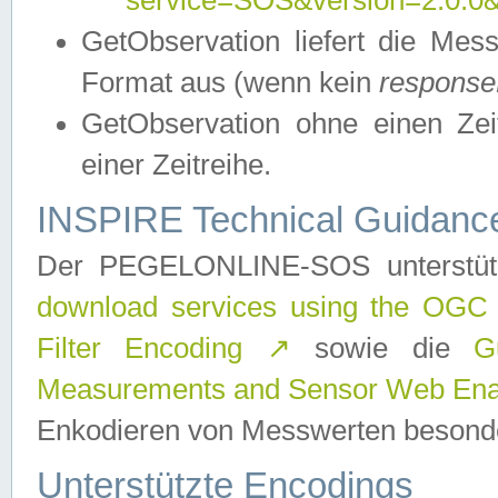
service=SOS&version=2.0.0&r
GetObservation liefert die M
Format aus (wenn kein
response
GetObservation ohne einen Zeitf
einer Zeitreihe.
INSPIRE Technical Guidance
Der PEGELONLINE-SOS unterstüt
download services using the OGC
Filter Encoding
↗
sowie die
G
Measurements and Sensor Web Enab
Enkodieren von Messwerten besonde
Unterstützte Encodings