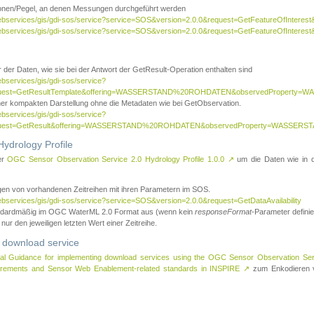
tionen/Pegel, an denen Messungen durchgeführt werden
webservices/gis/gdi-sos/service?service=SOS&version=2.0.0&request=GetFeatureOfInterest&
webservices/gis/gdi-sos/service?service=SOS&version=2.0.0&request=GetFeatureOfInterest
 der Daten, wie sie bei der Antwort der GetResult-Operation enthalten sind
ebservices/gis/gdi-sos/service?
request=GetResultTemplate&offering=WASSERSTAND%20ROHDATEN&observedPropert
ner kompakten Darstellung ohne die Metadaten wie bei GetObservation.
ebservices/gis/gdi-sos/service?
equest=GetResult&offering=WASSERSTAND%20ROHDATEN&observedProperty=WASSERST
ydrology Profile
er
OGC Sensor Observation Service 2.0 Hydrology Profile 1.0.0
↗
um die Daten wie in dem
agen von vorhandenen Zeitreihen mit ihren Parametern im SOS.
ebservices/gis/gdi-sos/service?service=SOS&version=2.0.0&request=GetDataAvailability
tandardmäßig im OGC WaterML 2.0 Format aus (wenn kein
responseFormat
-Parameter definier
 nur den jeweiligen letzten Wert einer Zeitreihe.
 download service
al Guidance for implementing download services using the OGC Sensor Observation Se
surements and Sensor Web Enablement-related standards in INSPIRE
↗
zum Enkodieren v