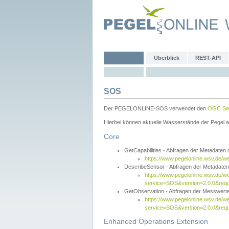
Überblick
REST-API
SOS
Der PEGELONLINE-SOS verwendet den
OGC Sen
Hierbei können aktuelle Wasserstände der Pegel a
Core
GetCapabilities - Abfragen der Metadaten
https://www.pegelonline.wsv.de/w
DescribeSensor - Abfragen der Metadate
https://www.pegelonline.wsv.de/w
service=SOS&version=2.0.0&requ
GetObservation - Abfragen der Messwert
https://www.pegelonline.wsv.de/w
service=SOS&version=2.0.0&re
Enhanced Operations Extension