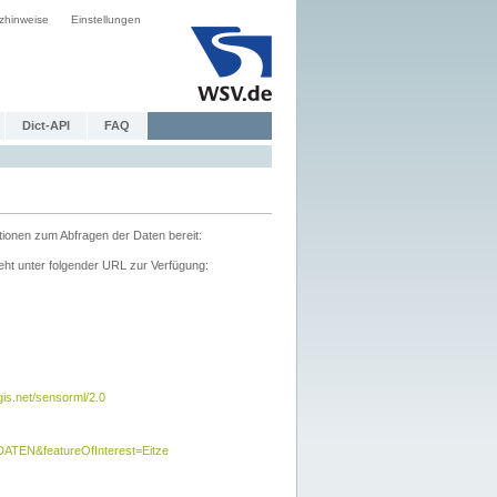
zhinweise
Einstellungen
Dict-API
FAQ
tionen zum Abfragen der Daten bereit:
ht unter folgender URL zur Verfügung:
s.net/sensorml/2.0
TEN&featureOfInterest=Eitze