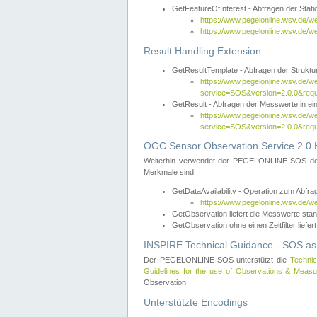
GetFeatureOfInterest - Abfragen der Sta
https://www.pegelonline.wsv.de/
https://www.pegelonline.wsv.de/
Result Handling Extension
GetResultTemplate - Abfragen der Struktur
https://www.pegelonline.wsv.de/w
service=SOS&version=2.0.0&
GetResult - Abfragen der Messwerte in ei
https://www.pegelonline.wsv.de/w
service=SOS&version=2.0.0&r
OGC Sensor Observation Service 2.0 H
Weiterhin verwendet der PEGELONLINE-SOS d
Merkmale sind
GetDataAvailability - Operation zum Abfr
https://www.pegelonline.wsv.de/w
GetObservation liefert die Messwerte s
GetObservation ohne einen Zeitfilter liefert
INSPIRE Technical Guidance - SOS as
Der PEGELONLINE-SOS unterstützt die
Technic
Guidelines for the use of Observations & Mea
Observation
Unterstützte Encodings