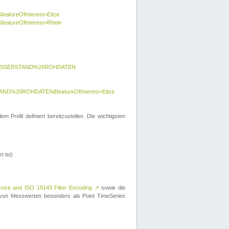
featureOfInterest=Eitze
&featureOfInterest=Rhein
y=WASSERSTAND%20ROHDATEN
AND%20ROHDATEN&featureOfInterest=Eitze
 Profil definiert bereitzustellen. Die wichtigsten
t ist)
rvice and ISO 19143 Filter Encoding
↗
sowie die
on Messwerten besonders als Point TimeSeries