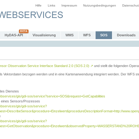
Hilfe
Links
Impressum
Nutzungsbedingungen
Datenschut
HyDAS-API
Visualisierung
WMS
WFS
SOS
Downloads
sor Observation Service Interface Standard 2.0 (SOS 2.0)
↗
und stellt die folgenden Opera
ls Vektordaten bezogen werden und in eine Kartenanwendung integriert werden. Der WFS ste
 des Dienstes
ebservices/gis/gdi-sos/service?service=SOS&request=GetCapabilities
n eines Sensors/Prozesses
ebservices/gis/gdi-sos/service?
est=DescribeSensor&procedure=Einzelwert&procedureDescriptionFormat=http://www.opengi
e
ebservices/gis/gdi-sos/service?
quest=GetObservation&procedure=Einzelwert&observedProperty=WASSERSTAND%20ROHDA