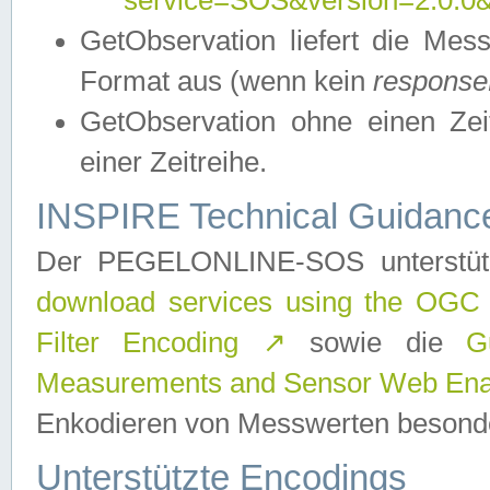
service=SOS&version=2.0.0&r
GetObservation liefert die M
Format aus (wenn kein
response
GetObservation ohne einen Zeitf
einer Zeitreihe.
INSPIRE Technical Guidance
Der PEGELONLINE-SOS unterstüt
download services using the OGC
Filter Encoding
↗
sowie die
G
Measurements and Sensor Web Enab
Enkodieren von Messwerten besonde
Unterstützte Encodings