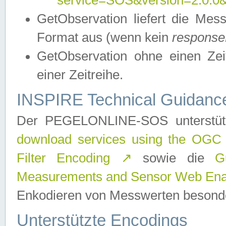
service=SOS&version=2.0.0&r
GetObservation liefert die M
Format aus (wenn kein
response
GetObservation ohne einen Zeitf
einer Zeitreihe.
INSPIRE Technical Guidance
Der PEGELONLINE-SOS unterstüt
download services using the OGC
Filter Encoding
↗
sowie die
G
Measurements and Sensor Web Enab
Enkodieren von Messwerten besonde
Unterstützte Encodings