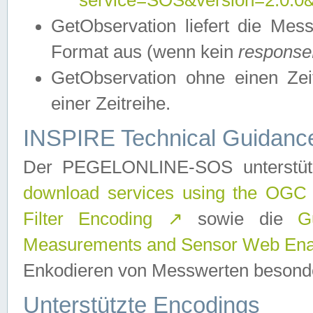
service=SOS&version=2.0.0&r
GetObservation liefert die M
Format aus (wenn kein
response
GetObservation ohne einen Zeitf
einer Zeitreihe.
INSPIRE Technical Guidance
Der PEGELONLINE-SOS unterstüt
download services using the OGC
Filter Encoding
↗
sowie die
G
Measurements and Sensor Web Enab
Enkodieren von Messwerten besonde
Unterstützte Encodings