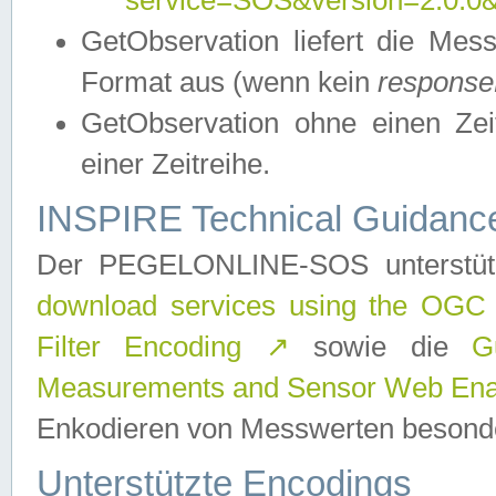
service=SOS&version=2.0.0&r
GetObservation liefert die M
Format aus (wenn kein
response
GetObservation ohne einen Zeitf
einer Zeitreihe.
INSPIRE Technical Guidance
Der PEGELONLINE-SOS unterstüt
download services using the OGC
Filter Encoding
↗
sowie die
G
Measurements and Sensor Web Enab
Enkodieren von Messwerten besonde
Unterstützte Encodings