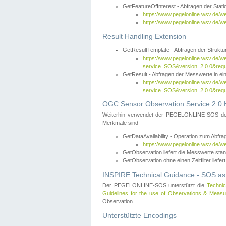
GetFeatureOfInterest - Abfragen der Sta
https://www.pegelonline.wsv.de/
https://www.pegelonline.wsv.de/
Result Handling Extension
GetResultTemplate - Abfragen der Struktur
https://www.pegelonline.wsv.de/w
service=SOS&version=2.0.0&
GetResult - Abfragen der Messwerte in ei
https://www.pegelonline.wsv.de/w
service=SOS&version=2.0.0&r
OGC Sensor Observation Service 2.0 H
Weiterhin verwendet der PEGELONLINE-SOS d
Merkmale sind
GetDataAvailability - Operation zum Abfr
https://www.pegelonline.wsv.de/w
GetObservation liefert die Messwerte s
GetObservation ohne einen Zeitfilter liefert
INSPIRE Technical Guidance - SOS as
Der PEGELONLINE-SOS unterstützt die
Technic
Guidelines for the use of Observations & Mea
Observation
Unterstützte Encodings