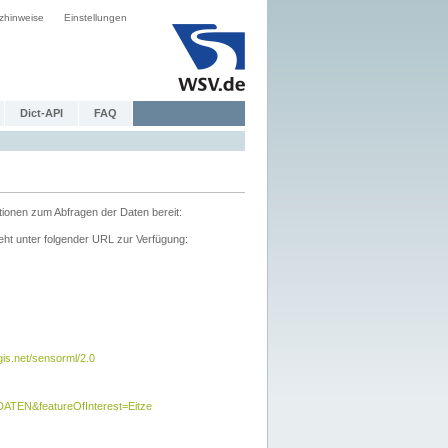
zhinweise
Einstellungen
Dict-API
FAQ
tionen zum Abfragen der Daten bereit:
ht unter folgender URL zur Verfügung:
s.net/sensorml/2.0
TEN&featureOfInterest=Eitze