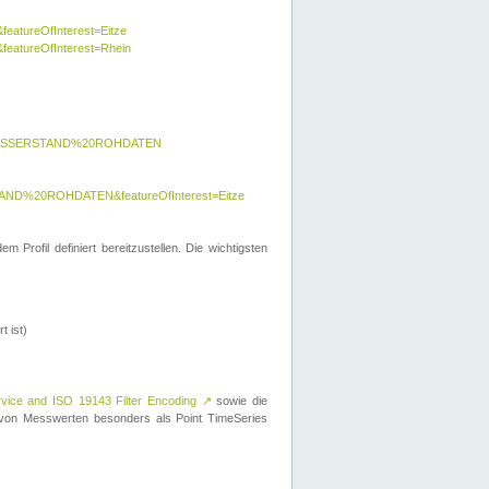
featureOfInterest=Eitze
&featureOfInterest=Rhein
y=WASSERSTAND%20ROHDATEN
AND%20ROHDATEN&featureOfInterest=Eitze
 Profil definiert bereitzustellen. Die wichtigsten
t ist)
rvice and ISO 19143 Filter Encoding
↗
sowie die
on Messwerten besonders als Point TimeSeries