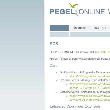
Überblick
REST-API
SOS
Der PEGELONLINE-SOS verwendet den
OGC Sen
Hierbei können aktuelle Wasserstände der Pegel a
Core
GetCapabilities - Abfragen der Metadaten
https://www.pegelonline.wsv.de/w
DescribeSensor - Abfragen der Metadate
https://www.pegelonline.wsv.de/w
service=SOS&version=2.0.0&requ
GetObservation - Abfragen der Messwert
https://www.pegelonline.wsv.de/w
service=SOS&version=2.0.0&re
Enhanced Operations Extension