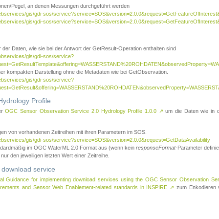
tionen/Pegel, an denen Messungen durchgeführt werden
webservices/gis/gdi-sos/service?service=SOS&version=2.0.0&request=GetFeatureOfInterest&
webservices/gis/gdi-sos/service?service=SOS&version=2.0.0&request=GetFeatureOfInterest
 der Daten, wie sie bei der Antwort der GetResult-Operation enthalten sind
ebservices/gis/gdi-sos/service?
request=GetResultTemplate&offering=WASSERSTAND%20ROHDATEN&observedPropert
ner kompakten Darstellung ohne die Metadaten wie bei GetObservation.
ebservices/gis/gdi-sos/service?
equest=GetResult&offering=WASSERSTAND%20ROHDATEN&observedProperty=WASSERST
ydrology Profile
er
OGC Sensor Observation Service 2.0 Hydrology Profile 1.0.0
↗
um die Daten wie in dem
agen von vorhandenen Zeitreihen mit ihren Parametern im SOS.
ebservices/gis/gdi-sos/service?service=SOS&version=2.0.0&request=GetDataAvailability
tandardmäßig im OGC WaterML 2.0 Format aus (wenn kein
responseFormat
-Parameter definier
 nur den jeweiligen letzten Wert einer Zeitreihe.
 download service
al Guidance for implementing download services using the OGC Sensor Observation Se
surements and Sensor Web Enablement-related standards in INSPIRE
↗
zum Enkodieren v