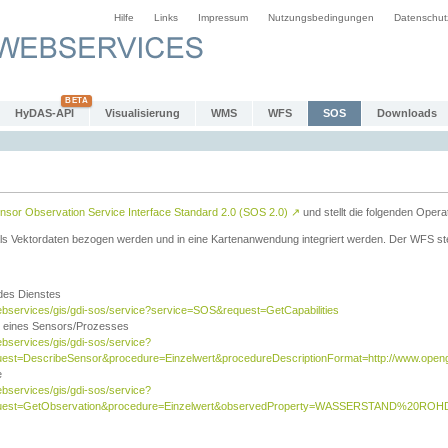
Hilfe
Links
Impressum
Nutzungsbedingungen
Datenschut
HyDAS-API
Visualisierung
WMS
WFS
SOS
Downloads
sor Observation Service Interface Standard 2.0 (SOS 2.0)
↗
und stellt die folgenden Opera
ls Vektordaten bezogen werden und in eine Kartenanwendung integriert werden. Der WFS ste
 des Dienstes
ebservices/gis/gdi-sos/service?service=SOS&request=GetCapabilities
n eines Sensors/Prozesses
ebservices/gis/gdi-sos/service?
est=DescribeSensor&procedure=Einzelwert&procedureDescriptionFormat=http://www.opengi
e
ebservices/gis/gdi-sos/service?
quest=GetObservation&procedure=Einzelwert&observedProperty=WASSERSTAND%20ROHDA