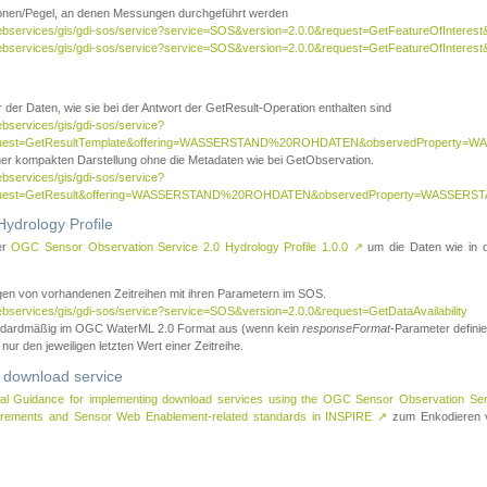
tionen/Pegel, an denen Messungen durchgeführt werden
webservices/gis/gdi-sos/service?service=SOS&version=2.0.0&request=GetFeatureOfInterest&
webservices/gis/gdi-sos/service?service=SOS&version=2.0.0&request=GetFeatureOfInterest
 der Daten, wie sie bei der Antwort der GetResult-Operation enthalten sind
ebservices/gis/gdi-sos/service?
request=GetResultTemplate&offering=WASSERSTAND%20ROHDATEN&observedPropert
ner kompakten Darstellung ohne die Metadaten wie bei GetObservation.
ebservices/gis/gdi-sos/service?
equest=GetResult&offering=WASSERSTAND%20ROHDATEN&observedProperty=WASSERST
ydrology Profile
er
OGC Sensor Observation Service 2.0 Hydrology Profile 1.0.0
↗
um die Daten wie in dem
agen von vorhandenen Zeitreihen mit ihren Parametern im SOS.
ebservices/gis/gdi-sos/service?service=SOS&version=2.0.0&request=GetDataAvailability
tandardmäßig im OGC WaterML 2.0 Format aus (wenn kein
responseFormat
-Parameter definier
 nur den jeweiligen letzten Wert einer Zeitreihe.
 download service
al Guidance for implementing download services using the OGC Sensor Observation Se
surements and Sensor Web Enablement-related standards in INSPIRE
↗
zum Enkodieren v