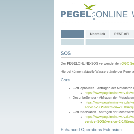
Überblick
REST-API
SOS
Der PEGELONLINE-SOS verwendet den
OGC Sen
Hierbei können aktuelle Wasserstände der Pegel a
Core
GetCapabilities - Abfragen der Metadaten
https://www.pegelonline.wsv.de/w
DescribeSensor - Abfragen der Metadate
https://www.pegelonline.wsv.de/w
service=SOS&version=2.0.0&requ
GetObservation - Abfragen der Messwert
https://www.pegelonline.wsv.de/w
service=SOS&version=2.0.0&re
Enhanced Operations Extension