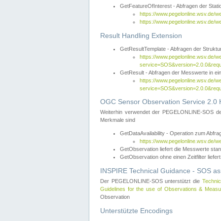
GetFeatureOfInterest - Abfragen der Sta
https://www.pegelonline.wsv.de/
https://www.pegelonline.wsv.de/
Result Handling Extension
GetResultTemplate - Abfragen der Struktur
https://www.pegelonline.wsv.de/w
service=SOS&version=2.0.0&
GetResult - Abfragen der Messwerte in ei
https://www.pegelonline.wsv.de/w
service=SOS&version=2.0.0&r
OGC Sensor Observation Service 2.0 H
Weiterhin verwendet der PEGELONLINE-SOS d
Merkmale sind
GetDataAvailability - Operation zum Abfr
https://www.pegelonline.wsv.de/w
GetObservation liefert die Messwerte s
GetObservation ohne einen Zeitfilter liefert
INSPIRE Technical Guidance - SOS as
Der PEGELONLINE-SOS unterstützt die
Technic
Guidelines for the use of Observations & Mea
Observation
Unterstützte Encodings