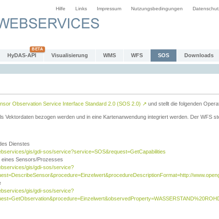
Hilfe
Links
Impressum
Nutzungsbedingungen
Datenschut
HyDAS-API
Visualisierung
WMS
WFS
SOS
Downloads
sor Observation Service Interface Standard 2.0 (SOS 2.0)
↗
und stellt die folgenden Opera
ls Vektordaten bezogen werden und in eine Kartenanwendung integriert werden. Der WFS ste
 des Dienstes
ebservices/gis/gdi-sos/service?service=SOS&request=GetCapabilities
n eines Sensors/Prozesses
ebservices/gis/gdi-sos/service?
est=DescribeSensor&procedure=Einzelwert&procedureDescriptionFormat=http://www.opengi
e
ebservices/gis/gdi-sos/service?
quest=GetObservation&procedure=Einzelwert&observedProperty=WASSERSTAND%20ROHDA