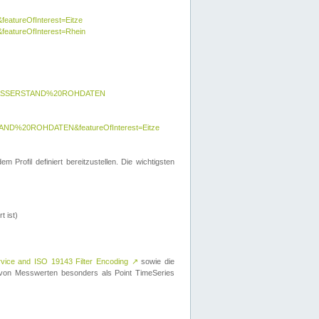
featureOfInterest=Eitze
&featureOfInterest=Rhein
y=WASSERSTAND%20ROHDATEN
AND%20ROHDATEN&featureOfInterest=Eitze
 Profil definiert bereitzustellen. Die wichtigsten
t ist)
rvice and ISO 19143 Filter Encoding
↗
sowie die
on Messwerten besonders als Point TimeSeries