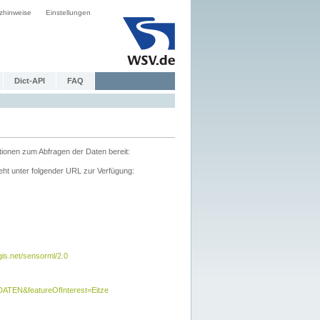
zhinweise
Einstellungen
Dict-API
FAQ
tionen zum Abfragen der Daten bereit:
ht unter folgender URL zur Verfügung:
s.net/sensorml/2.0
TEN&featureOfInterest=Eitze