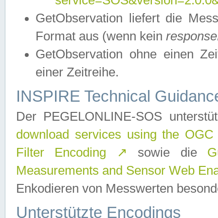
service=SOS&version=2.0.0&r
GetObservation liefert die M
Format aus (wenn kein
response
GetObservation ohne einen Zeitf
einer Zeitreihe.
INSPIRE Technical Guidance
Der PEGELONLINE-SOS unterstüt
download services using the OGC
Filter Encoding
↗
sowie die
G
Measurements and Sensor Web Enab
Enkodieren von Messwerten besonde
Unterstützte Encodings