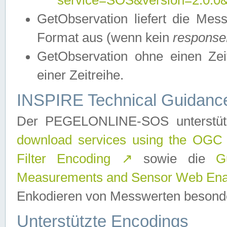
service=SOS&version=2.0.0&r
GetObservation liefert die M
Format aus (wenn kein
response
GetObservation ohne einen Zeitf
einer Zeitreihe.
INSPIRE Technical Guidance
Der PEGELONLINE-SOS unterstüt
download services using the OGC
Filter Encoding
↗
sowie die
G
Measurements and Sensor Web Enab
Enkodieren von Messwerten besonde
Unterstützte Encodings