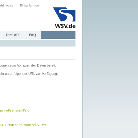
zhinweise
Einstellungen
Dict-API
FAQ
tionen zum Abfragen der Daten bereit:
ht unter folgender URL zur Verfügung:
s.net/sensorml/2.0
TEN&featureOfInterest=Eitze