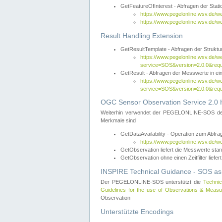
GetFeatureOfInterest - Abfragen der Sta
https://www.pegelonline.wsv.de/
https://www.pegelonline.wsv.de/
Result Handling Extension
GetResultTemplate - Abfragen der Struktur
https://www.pegelonline.wsv.de/w
service=SOS&version=2.0.0&
GetResult - Abfragen der Messwerte in ei
https://www.pegelonline.wsv.de/w
service=SOS&version=2.0.0&r
OGC Sensor Observation Service 2.0 H
Weiterhin verwendet der PEGELONLINE-SOS d
Merkmale sind
GetDataAvailability - Operation zum Abfr
https://www.pegelonline.wsv.de/w
GetObservation liefert die Messwerte s
GetObservation ohne einen Zeitfilter liefert
INSPIRE Technical Guidance - SOS as
Der PEGELONLINE-SOS unterstützt die
Technic
Guidelines for the use of Observations & Mea
Observation
Unterstützte Encodings