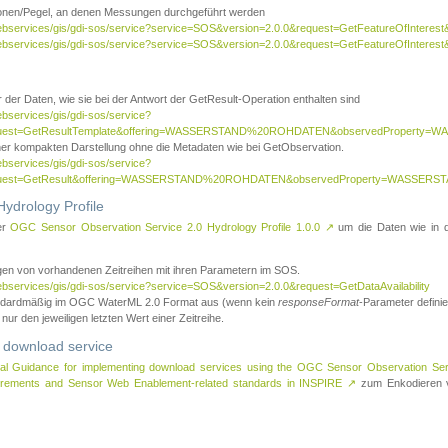
tionen/Pegel, an denen Messungen durchgeführt werden
webservices/gis/gdi-sos/service?service=SOS&version=2.0.0&request=GetFeatureOfInterest&
webservices/gis/gdi-sos/service?service=SOS&version=2.0.0&request=GetFeatureOfInterest
 der Daten, wie sie bei der Antwort der GetResult-Operation enthalten sind
ebservices/gis/gdi-sos/service?
request=GetResultTemplate&offering=WASSERSTAND%20ROHDATEN&observedPropert
ner kompakten Darstellung ohne die Metadaten wie bei GetObservation.
ebservices/gis/gdi-sos/service?
equest=GetResult&offering=WASSERSTAND%20ROHDATEN&observedProperty=WASSERST
ydrology Profile
er
OGC Sensor Observation Service 2.0 Hydrology Profile 1.0.0
↗
um die Daten wie in dem
agen von vorhandenen Zeitreihen mit ihren Parametern im SOS.
ebservices/gis/gdi-sos/service?service=SOS&version=2.0.0&request=GetDataAvailability
tandardmäßig im OGC WaterML 2.0 Format aus (wenn kein
responseFormat
-Parameter definier
 nur den jeweiligen letzten Wert einer Zeitreihe.
 download service
al Guidance for implementing download services using the OGC Sensor Observation Se
surements and Sensor Web Enablement-related standards in INSPIRE
↗
zum Enkodieren v