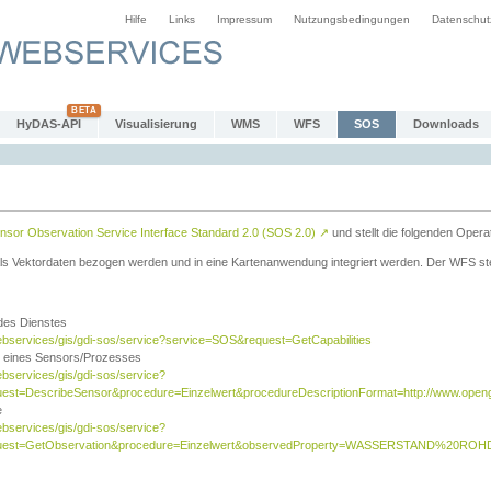
Hilfe
Links
Impressum
Nutzungsbedingungen
Datenschut
HyDAS-API
Visualisierung
WMS
WFS
SOS
Downloads
sor Observation Service Interface Standard 2.0 (SOS 2.0)
↗
und stellt die folgenden Opera
ls Vektordaten bezogen werden und in eine Kartenanwendung integriert werden. Der WFS ste
 des Dienstes
ebservices/gis/gdi-sos/service?service=SOS&request=GetCapabilities
n eines Sensors/Prozesses
ebservices/gis/gdi-sos/service?
est=DescribeSensor&procedure=Einzelwert&procedureDescriptionFormat=http://www.opengi
e
ebservices/gis/gdi-sos/service?
quest=GetObservation&procedure=Einzelwert&observedProperty=WASSERSTAND%20ROHDA