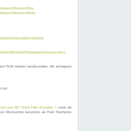
featureOfInterest=Eitze
&featureOfInterest=Rhein
y=WASSERSTAND%20ROHDATEN
AND%20ROHDATEN&featureOfInterest=Eitze
 Profil definiert bereitzustellen. Die wichtigsten
t ist)
rvice and ISO 19143 Filter Encoding
↗
sowie die
on Messwerten besonders als Point TimeSeries