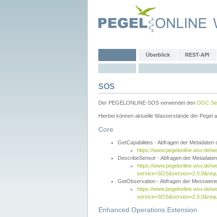
Überblick
REST-API
SOS
Der PEGELONLINE-SOS verwendet den
OGC Sen
Hierbei können aktuelle Wasserstände der Pegel a
Core
GetCapabilities - Abfragen der Metadaten
https://www.pegelonline.wsv.de/w
DescribeSensor - Abfragen der Metadate
https://www.pegelonline.wsv.de/w
service=SOS&version=2.0.0&requ
GetObservation - Abfragen der Messwert
https://www.pegelonline.wsv.de/w
service=SOS&version=2.0.0&re
Enhanced Operations Extension