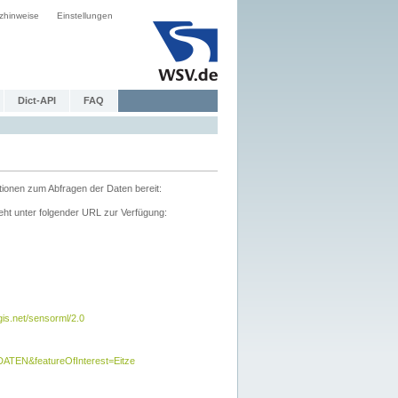
zhinweise
Einstellungen
Dict-API
FAQ
tionen zum Abfragen der Daten bereit:
ht unter folgender URL zur Verfügung:
s.net/sensorml/2.0
TEN&featureOfInterest=Eitze