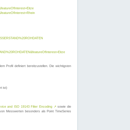
featureOfInterest=Eitze
&featureOfInterest=Rhein
y=WASSERSTAND%20ROHDATEN
AND%20ROHDATEN&featureOfInterest=Eitze
 Profil definiert bereitzustellen. Die wichtigsten
t ist)
rvice and ISO 19143 Filter Encoding
↗
sowie die
on Messwerten besonders als Point TimeSeries