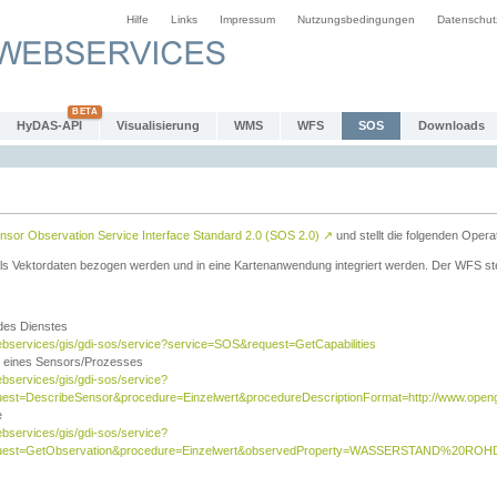
Hilfe
Links
Impressum
Nutzungsbedingungen
Datenschut
HyDAS-API
Visualisierung
WMS
WFS
SOS
Downloads
sor Observation Service Interface Standard 2.0 (SOS 2.0)
↗
und stellt die folgenden Opera
ls Vektordaten bezogen werden und in eine Kartenanwendung integriert werden. Der WFS ste
 des Dienstes
ebservices/gis/gdi-sos/service?service=SOS&request=GetCapabilities
n eines Sensors/Prozesses
ebservices/gis/gdi-sos/service?
est=DescribeSensor&procedure=Einzelwert&procedureDescriptionFormat=http://www.opengi
e
ebservices/gis/gdi-sos/service?
quest=GetObservation&procedure=Einzelwert&observedProperty=WASSERSTAND%20ROHDA