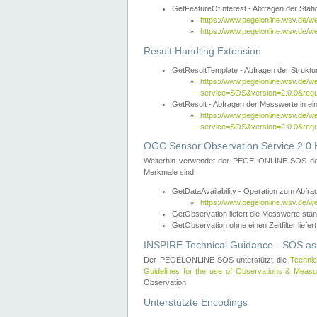
GetFeatureOfInterest - Abfragen der Sta
https://www.pegelonline.wsv.de/
https://www.pegelonline.wsv.de/
Result Handling Extension
GetResultTemplate - Abfragen der Struktur
https://www.pegelonline.wsv.de/w
service=SOS&version=2.0.0&
GetResult - Abfragen der Messwerte in ei
https://www.pegelonline.wsv.de/w
service=SOS&version=2.0.0&r
OGC Sensor Observation Service 2.0 H
Weiterhin verwendet der PEGELONLINE-SOS d
Merkmale sind
GetDataAvailability - Operation zum Abfr
https://www.pegelonline.wsv.de/w
GetObservation liefert die Messwerte s
GetObservation ohne einen Zeitfilter liefert
INSPIRE Technical Guidance - SOS as
Der PEGELONLINE-SOS unterstützt die
Technic
Guidelines for the use of Observations & Mea
Observation
Unterstützte Encodings