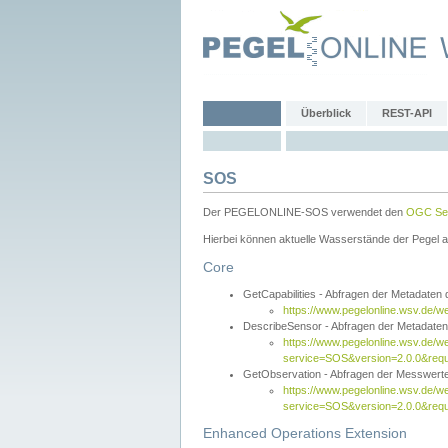
Überblick
REST-API
SOS
Der PEGELONLINE-SOS verwendet den
OGC Sen
Hierbei können aktuelle Wasserstände der Pegel a
Core
GetCapabilities - Abfragen der Metadaten
https://www.pegelonline.wsv.de/w
DescribeSensor - Abfragen der Metadate
https://www.pegelonline.wsv.de/w
service=SOS&version=2.0.0&requ
GetObservation - Abfragen der Messwert
https://www.pegelonline.wsv.de/w
service=SOS&version=2.0.0&re
Enhanced Operations Extension