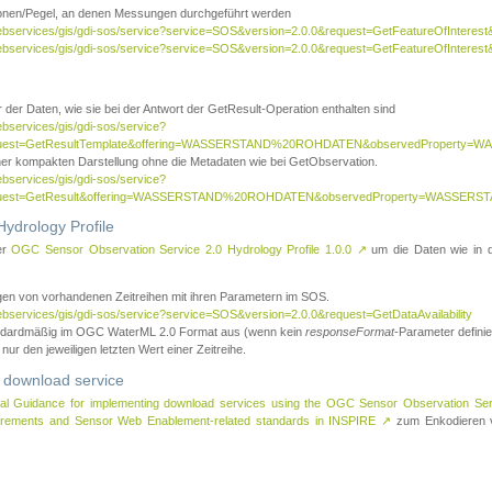
tionen/Pegel, an denen Messungen durchgeführt werden
webservices/gis/gdi-sos/service?service=SOS&version=2.0.0&request=GetFeatureOfInterest&
webservices/gis/gdi-sos/service?service=SOS&version=2.0.0&request=GetFeatureOfInterest
 der Daten, wie sie bei der Antwort der GetResult-Operation enthalten sind
ebservices/gis/gdi-sos/service?
request=GetResultTemplate&offering=WASSERSTAND%20ROHDATEN&observedPropert
ner kompakten Darstellung ohne die Metadaten wie bei GetObservation.
ebservices/gis/gdi-sos/service?
equest=GetResult&offering=WASSERSTAND%20ROHDATEN&observedProperty=WASSERST
ydrology Profile
er
OGC Sensor Observation Service 2.0 Hydrology Profile 1.0.0
↗
um die Daten wie in dem
agen von vorhandenen Zeitreihen mit ihren Parametern im SOS.
ebservices/gis/gdi-sos/service?service=SOS&version=2.0.0&request=GetDataAvailability
tandardmäßig im OGC WaterML 2.0 Format aus (wenn kein
responseFormat
-Parameter definier
 nur den jeweiligen letzten Wert einer Zeitreihe.
 download service
al Guidance for implementing download services using the OGC Sensor Observation Se
surements and Sensor Web Enablement-related standards in INSPIRE
↗
zum Enkodieren v