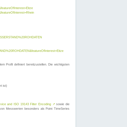
featureOfInterest=Eitze
&featureOfInterest=Rhein
y=WASSERSTAND%20ROHDATEN
AND%20ROHDATEN&featureOfInterest=Eitze
 Profil definiert bereitzustellen. Die wichtigsten
t ist)
rvice and ISO 19143 Filter Encoding
↗
sowie die
on Messwerten besonders als Point TimeSeries