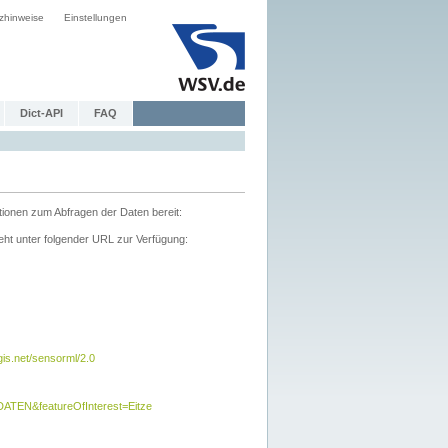
zhinweise
Einstellungen
Dict-API
FAQ
tionen zum Abfragen der Daten bereit:
ht unter folgender URL zur Verfügung:
s.net/sensorml/2.0
TEN&featureOfInterest=Eitze