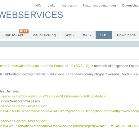
Hilfe
Links
Impressum
Nutzungsbedingungen
Datenschut
HyDAS-API
Visualisierung
WMS
WFS
SOS
Downloads
sor Observation Service Interface Standard 2.0 (SOS 2.0)
↗
und stellt die folgenden Opera
ls Vektordaten bezogen werden und in eine Kartenanwendung integriert werden. Der WFS ste
 des Dienstes
ebservices/gis/gdi-sos/service?service=SOS&request=GetCapabilities
n eines Sensors/Prozesses
ebservices/gis/gdi-sos/service?
est=DescribeSensor&procedure=Einzelwert&procedureDescriptionFormat=http://www.opengi
e
ebservices/gis/gdi-sos/service?
quest=GetObservation&procedure=Einzelwert&observedProperty=WASSERSTAND%20ROHDA