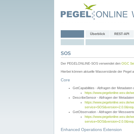
Überblick
REST-API
SOS
Der PEGELONLINE-SOS verwendet den
OGC Sen
Hierbei können aktuelle Wasserstände der Pegel a
Core
GetCapabilities - Abfragen der Metadaten
https://www.pegelonline.wsv.de/w
DescribeSensor - Abfragen der Metadate
https://www.pegelonline.wsv.de/w
service=SOS&version=2.0.0&requ
GetObservation - Abfragen der Messwert
https://www.pegelonline.wsv.de/w
service=SOS&version=2.0.0&re
Enhanced Operations Extension