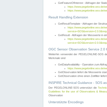
GetFeatureOfInterest - Abfragen der Sta
https://www.pegelonline.wsv.de/
https://www.pegelonline.wsv.de/
Result Handling Extension
GetResultTemplate - Abfragen der Struktur
https://www.pegelonline.wsv.de/w
service=SOS&version=2.0.0&
GetResult - Abfragen der Messwerte in ei
https://www.pegelonline.wsv.de/w
service=SOS&version=2.0.0&r
OGC Sensor Observation Service 2.0 H
Weiterhin verwendet der PEGELONLINE-SOS d
Merkmale sind
GetDataAvailability - Operation zum Abfr
https://www.pegelonline.wsv.de/w
GetObservation liefert die Messwerte s
GetObservation ohne einen Zeitfilter liefert
INSPIRE Technical Guidance - SOS as
Der PEGELONLINE-SOS unterstützt die
Technic
Guidelines for the use of Observations & Mea
Observation
Unterstützte Encodings