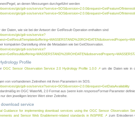
tionen/Pegel, an denen Messungen durchgeführt werden
webservices/gis/gdi-sos/service?service=SOS&version=2.0.0&request=GetFeatureOfInterest&
webservices/gis/gdi-sos/service?service=SOS&version=2.0.0&request=GetFeatureOfInterest
 der Daten, wie sie bei der Antwort der GetResult-Operation enthalten sind
ebservices/gis/gdi-sos/service?
request=GetResultTemplate&offering=WASSERSTAND%20ROHDATEN&observedPropert
ner kompakten Darstellung ohne die Metadaten wie bei GetObservation.
ebservices/gis/gdi-sos/service?
equest=GetResult&offering=WASSERSTAND%20ROHDATEN&observedProperty=WASSERST
ydrology Profile
er
OGC Sensor Observation Service 2.0 Hydrology Profile 1.0.0
↗
um die Daten wie in dem
agen von vorhandenen Zeitreihen mit ihren Parametern im SOS.
ebservices/gis/gdi-sos/service?service=SOS&version=2.0.0&request=GetDataAvailability
tandardmäßig im OGC WaterML 2.0 Format aus (wenn kein
responseFormat
-Parameter definier
 nur den jeweiligen letzten Wert einer Zeitreihe.
 download service
al Guidance for implementing download services using the OGC Sensor Observation Se
surements and Sensor Web Enablement-related standards in INSPIRE
↗
zum Enkodieren v