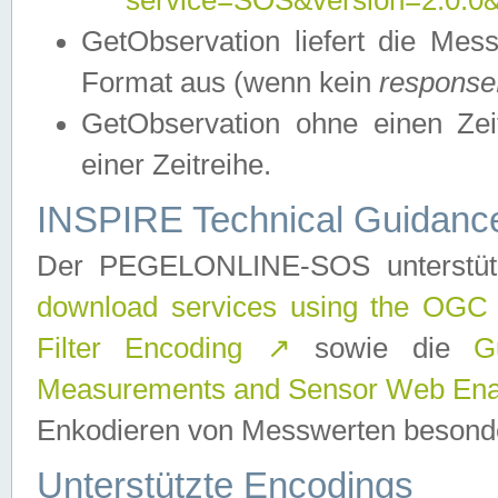
service=SOS&version=2.0.0&r
GetObservation liefert die M
Format aus (wenn kein
response
GetObservation ohne einen Zeitf
einer Zeitreihe.
INSPIRE Technical Guidance
Der PEGELONLINE-SOS unterstüt
download services using the OGC
Filter Encoding
↗
sowie die
G
Measurements and Sensor Web Enab
Enkodieren von Messwerten besonde
Unterstützte Encodings