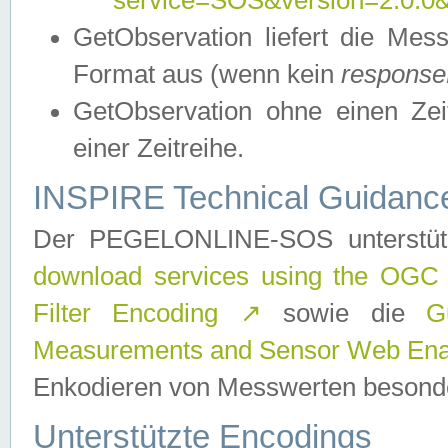
service=SOS&version=2.0.0&r
GetObservation liefert die M
Format aus (wenn kein
response
GetObservation ohne einen Zeitf
einer Zeitreihe.
INSPIRE Technical Guidance
Der PEGELONLINE-SOS unterstüt
download services using the OGC
Filter Encoding
↗
sowie die
G
Measurements and Sensor Web Enab
Enkodieren von Messwerten besonde
Unterstützte Encodings