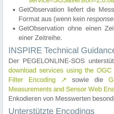
service=SOS&version=2.0.0&r
GetObservation liefert die M
Format aus (wenn kein
response
GetObservation ohne einen Zeitf
einer Zeitreihe.
INSPIRE Technical Guidance
Der PEGELONLINE-SOS unterstüt
download services using the OGC
Filter Encoding
↗
sowie die
G
Measurements and Sensor Web Enab
Enkodieren von Messwerten besonde
Unterstützte Encodings