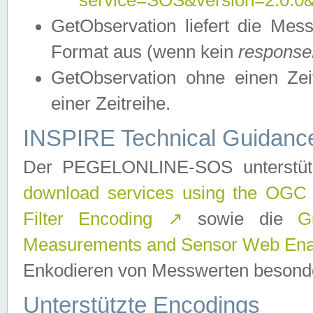
service=SOS&version=2.0.0&r
GetObservation liefert die M
Format aus (wenn kein
response
GetObservation ohne einen Zeitf
einer Zeitreihe.
INSPIRE Technical Guidance
Der PEGELONLINE-SOS unterstüt
download services using the OGC
Filter Encoding
↗
sowie die
G
Measurements and Sensor Web Enab
Enkodieren von Messwerten besonde
Unterstützte Encodings