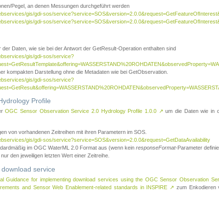
tionen/Pegel, an denen Messungen durchgeführt werden
webservices/gis/gdi-sos/service?service=SOS&version=2.0.0&request=GetFeatureOfInterest&
webservices/gis/gdi-sos/service?service=SOS&version=2.0.0&request=GetFeatureOfInterest
 der Daten, wie sie bei der Antwort der GetResult-Operation enthalten sind
ebservices/gis/gdi-sos/service?
request=GetResultTemplate&offering=WASSERSTAND%20ROHDATEN&observedPropert
ner kompakten Darstellung ohne die Metadaten wie bei GetObservation.
ebservices/gis/gdi-sos/service?
equest=GetResult&offering=WASSERSTAND%20ROHDATEN&observedProperty=WASSERST
ydrology Profile
er
OGC Sensor Observation Service 2.0 Hydrology Profile 1.0.0
↗
um die Daten wie in dem
agen von vorhandenen Zeitreihen mit ihren Parametern im SOS.
ebservices/gis/gdi-sos/service?service=SOS&version=2.0.0&request=GetDataAvailability
tandardmäßig im OGC WaterML 2.0 Format aus (wenn kein
responseFormat
-Parameter definier
 nur den jeweiligen letzten Wert einer Zeitreihe.
 download service
al Guidance for implementing download services using the OGC Sensor Observation Se
surements and Sensor Web Enablement-related standards in INSPIRE
↗
zum Enkodieren v