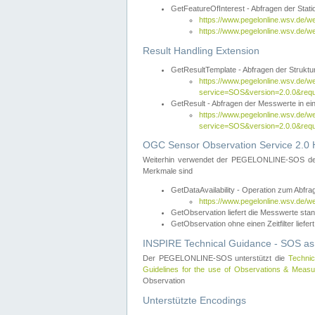
GetFeatureOfInterest - Abfragen der Sta
https://www.pegelonline.wsv.de/
https://www.pegelonline.wsv.de/
Result Handling Extension
GetResultTemplate - Abfragen der Struktur
https://www.pegelonline.wsv.de/w
service=SOS&version=2.0.0&
GetResult - Abfragen der Messwerte in ei
https://www.pegelonline.wsv.de/w
service=SOS&version=2.0.0&r
OGC Sensor Observation Service 2.0 H
Weiterhin verwendet der PEGELONLINE-SOS d
Merkmale sind
GetDataAvailability - Operation zum Abfr
https://www.pegelonline.wsv.de/w
GetObservation liefert die Messwerte s
GetObservation ohne einen Zeitfilter liefert
INSPIRE Technical Guidance - SOS as
Der PEGELONLINE-SOS unterstützt die
Technic
Guidelines for the use of Observations & Mea
Observation
Unterstützte Encodings