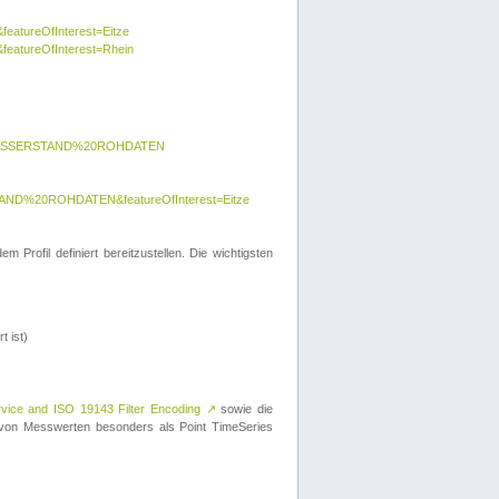
featureOfInterest=Eitze
&featureOfInterest=Rhein
y=WASSERSTAND%20ROHDATEN
AND%20ROHDATEN&featureOfInterest=Eitze
 Profil definiert bereitzustellen. Die wichtigsten
t ist)
rvice and ISO 19143 Filter Encoding
↗
sowie die
on Messwerten besonders als Point TimeSeries