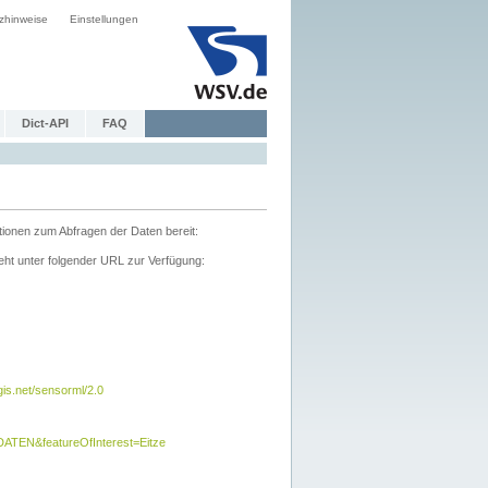
zhinweise
Einstellungen
Dict-API
FAQ
tionen zum Abfragen der Daten bereit:
ht unter folgender URL zur Verfügung:
s.net/sensorml/2.0
TEN&featureOfInterest=Eitze