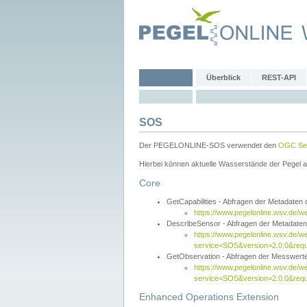
Überblick
REST-API
SOS
Der PEGELONLINE-SOS verwendet den
OGC Sen
Hierbei können aktuelle Wasserstände der Pegel a
Core
GetCapabilities - Abfragen der Metadaten
https://www.pegelonline.wsv.de/w
DescribeSensor - Abfragen der Metadate
https://www.pegelonline.wsv.de/w
service=SOS&version=2.0.0&requ
GetObservation - Abfragen der Messwert
https://www.pegelonline.wsv.de/w
service=SOS&version=2.0.0&re
Enhanced Operations Extension