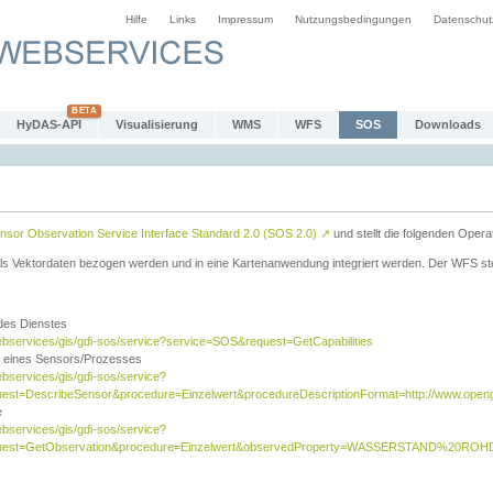
Hilfe
Links
Impressum
Nutzungsbedingungen
Datenschut
HyDAS-API
Visualisierung
WMS
WFS
SOS
Downloads
sor Observation Service Interface Standard 2.0 (SOS 2.0)
↗
und stellt die folgenden Opera
ls Vektordaten bezogen werden und in eine Kartenanwendung integriert werden. Der WFS ste
 des Dienstes
ebservices/gis/gdi-sos/service?service=SOS&request=GetCapabilities
n eines Sensors/Prozesses
ebservices/gis/gdi-sos/service?
est=DescribeSensor&procedure=Einzelwert&procedureDescriptionFormat=http://www.opengi
e
ebservices/gis/gdi-sos/service?
quest=GetObservation&procedure=Einzelwert&observedProperty=WASSERSTAND%20ROHDA