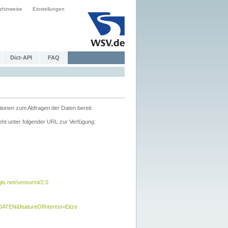
zhinweise
Einstellungen
Dict-API
FAQ
tionen zum Abfragen der Daten bereit:
ht unter folgender URL zur Verfügung:
s.net/sensorml/2.0
TEN&featureOfInterest=Eitze