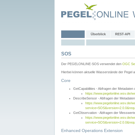
Überblick
REST-API
SOS
Der PEGELONLINE-SOS verwendet den
OGC Sen
Hierbei können aktuelle Wasserstände der Pegel a
Core
GetCapabilities - Abfragen der Metadaten
https://www.pegelonline.wsv.de/w
DescribeSensor - Abfragen der Metadate
https://www.pegelonline.wsv.de/w
service=SOS&version=2.0.0&requ
GetObservation - Abfragen der Messwert
https://www.pegelonline.wsv.de/w
service=SOS&version=2.0.0&re
Enhanced Operations Extension