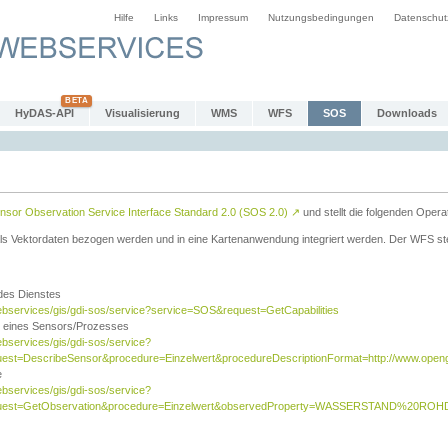
Hilfe
Links
Impressum
Nutzungsbedingungen
Datenschut
HyDAS-API
Visualisierung
WMS
WFS
SOS
Downloads
sor Observation Service Interface Standard 2.0 (SOS 2.0)
↗
und stellt die folgenden Opera
ls Vektordaten bezogen werden und in eine Kartenanwendung integriert werden. Der WFS ste
 des Dienstes
ebservices/gis/gdi-sos/service?service=SOS&request=GetCapabilities
n eines Sensors/Prozesses
ebservices/gis/gdi-sos/service?
est=DescribeSensor&procedure=Einzelwert&procedureDescriptionFormat=http://www.opengi
e
ebservices/gis/gdi-sos/service?
quest=GetObservation&procedure=Einzelwert&observedProperty=WASSERSTAND%20ROHDA