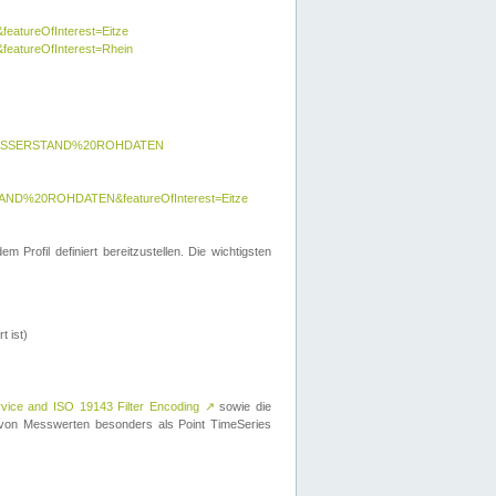
featureOfInterest=Eitze
&featureOfInterest=Rhein
y=WASSERSTAND%20ROHDATEN
AND%20ROHDATEN&featureOfInterest=Eitze
 Profil definiert bereitzustellen. Die wichtigsten
t ist)
rvice and ISO 19143 Filter Encoding
↗
sowie die
on Messwerten besonders als Point TimeSeries