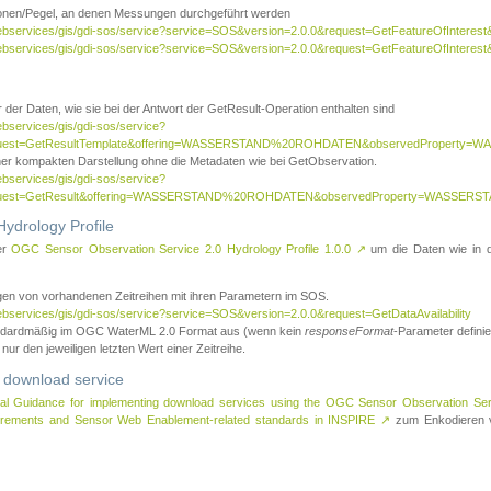
tionen/Pegel, an denen Messungen durchgeführt werden
webservices/gis/gdi-sos/service?service=SOS&version=2.0.0&request=GetFeatureOfInterest&
webservices/gis/gdi-sos/service?service=SOS&version=2.0.0&request=GetFeatureOfInterest
 der Daten, wie sie bei der Antwort der GetResult-Operation enthalten sind
ebservices/gis/gdi-sos/service?
request=GetResultTemplate&offering=WASSERSTAND%20ROHDATEN&observedPropert
ner kompakten Darstellung ohne die Metadaten wie bei GetObservation.
ebservices/gis/gdi-sos/service?
equest=GetResult&offering=WASSERSTAND%20ROHDATEN&observedProperty=WASSERST
ydrology Profile
er
OGC Sensor Observation Service 2.0 Hydrology Profile 1.0.0
↗
um die Daten wie in dem
agen von vorhandenen Zeitreihen mit ihren Parametern im SOS.
ebservices/gis/gdi-sos/service?service=SOS&version=2.0.0&request=GetDataAvailability
tandardmäßig im OGC WaterML 2.0 Format aus (wenn kein
responseFormat
-Parameter definier
 nur den jeweiligen letzten Wert einer Zeitreihe.
 download service
al Guidance for implementing download services using the OGC Sensor Observation Se
surements and Sensor Web Enablement-related standards in INSPIRE
↗
zum Enkodieren v