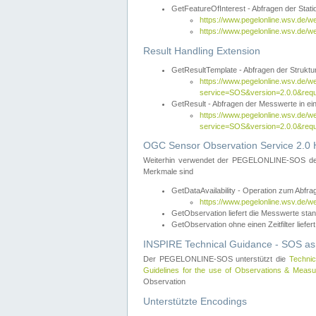
GetFeatureOfInterest - Abfragen der Sta
https://www.pegelonline.wsv.de/
https://www.pegelonline.wsv.de/
Result Handling Extension
GetResultTemplate - Abfragen der Struktur
https://www.pegelonline.wsv.de/w
service=SOS&version=2.0.0&
GetResult - Abfragen der Messwerte in ei
https://www.pegelonline.wsv.de/w
service=SOS&version=2.0.0&r
OGC Sensor Observation Service 2.0 H
Weiterhin verwendet der PEGELONLINE-SOS d
Merkmale sind
GetDataAvailability - Operation zum Abfr
https://www.pegelonline.wsv.de/w
GetObservation liefert die Messwerte s
GetObservation ohne einen Zeitfilter liefert
INSPIRE Technical Guidance - SOS as
Der PEGELONLINE-SOS unterstützt die
Technic
Guidelines for the use of Observations & Mea
Observation
Unterstützte Encodings