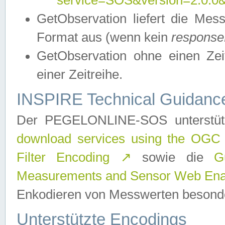
service=SOS&version=2.0.0&r
GetObservation liefert die M
Format aus (wenn kein
response
GetObservation ohne einen Zeitf
einer Zeitreihe.
INSPIRE Technical Guidance
Der PEGELONLINE-SOS unterstüt
download services using the OGC
Filter Encoding
↗
sowie die
G
Measurements and Sensor Web Enab
Enkodieren von Messwerten besonde
Unterstützte Encodings