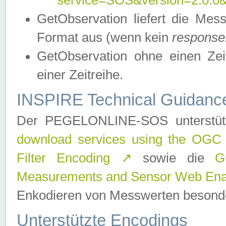
service=SOS&version=2.0.0&r
GetObservation liefert die M
Format aus (wenn kein
response
GetObservation ohne einen Zeitf
einer Zeitreihe.
INSPIRE Technical Guidance
Der PEGELONLINE-SOS unterstüt
download services using the OGC
Filter Encoding
↗
sowie die
G
Measurements and Sensor Web Enab
Enkodieren von Messwerten besonde
Unterstützte Encodings