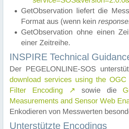
service=SOS&version=2.0.0&r
GetObservation liefert die M
Format aus (wenn kein
response
GetObservation ohne einen Zeitf
einer Zeitreihe.
INSPIRE Technical Guidance
Der PEGELONLINE-SOS unterstüt
download services using the OGC
Filter Encoding
↗
sowie die
G
Measurements and Sensor Web Enab
Enkodieren von Messwerten besonde
Unterstützte Encodings