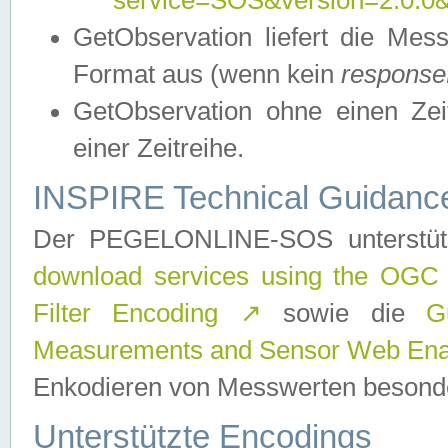
service=SOS&version=2.0.0&r
GetObservation liefert die M
Format aus (wenn kein
response
GetObservation ohne einen Zeitf
einer Zeitreihe.
INSPIRE Technical Guidance
Der PEGELONLINE-SOS unterstüt
download services using the OGC
Filter Encoding
↗
sowie die
G
Measurements and Sensor Web Enab
Enkodieren von Messwerten besonde
Unterstützte Encodings