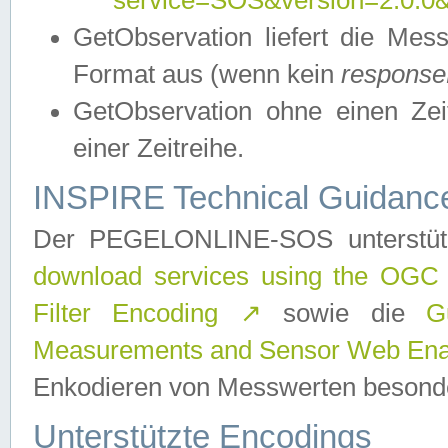
service=SOS&version=2.0.0&r
GetObservation liefert die M
Format aus (wenn kein
response
GetObservation ohne einen Zeitf
einer Zeitreihe.
INSPIRE Technical Guidance
Der PEGELONLINE-SOS unterstüt
download services using the OGC
Filter Encoding
↗
sowie die
G
Measurements and Sensor Web Enab
Enkodieren von Messwerten besonde
Unterstützte Encodings