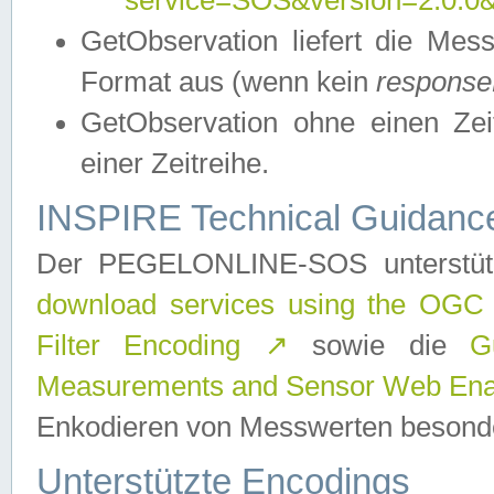
service=SOS&version=2.0.0&r
GetObservation liefert die M
Format aus (wenn kein
response
GetObservation ohne einen Zeitf
einer Zeitreihe.
INSPIRE Technical Guidance
Der PEGELONLINE-SOS unterstüt
download services using the OGC
Filter Encoding
↗
sowie die
G
Measurements and Sensor Web Enab
Enkodieren von Messwerten besonde
Unterstützte Encodings