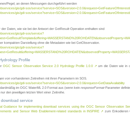
tionen/Pegel, an denen Messungen durchgeführt werden
webservices/gis/gdi-sos/service?service=SOS&version=2.0.0&request=GetFeatureOfInterest&
webservices/gis/gdi-sos/service?service=SOS&version=2.0.0&request=GetFeatureOfInterest
 der Daten, wie sie bei der Antwort der GetResult-Operation enthalten sind
ebservices/gis/gdi-sos/service?
request=GetResultTemplate&offering=WASSERSTAND%20ROHDATEN&observedPropert
ner kompakten Darstellung ohne die Metadaten wie bei GetObservation.
ebservices/gis/gdi-sos/service?
equest=GetResult&offering=WASSERSTAND%20ROHDATEN&observedProperty=WASSERST
ydrology Profile
er
OGC Sensor Observation Service 2.0 Hydrology Profile 1.0.0
↗
um die Daten wie in dem
agen von vorhandenen Zeitreihen mit ihren Parametern im SOS.
ebservices/gis/gdi-sos/service?service=SOS&version=2.0.0&request=GetDataAvailability
tandardmäßig im OGC WaterML 2.0 Format aus (wenn kein
responseFormat
-Parameter definier
 nur den jeweiligen letzten Wert einer Zeitreihe.
 download service
al Guidance for implementing download services using the OGC Sensor Observation Se
surements and Sensor Web Enablement-related standards in INSPIRE
↗
zum Enkodieren v