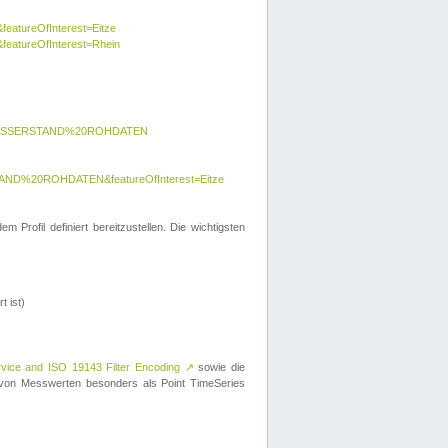
featureOfInterest=Eitze
&featureOfInterest=Rhein
y=WASSERSTAND%20ROHDATEN
AND%20ROHDATEN&featureOfInterest=Eitze
 Profil definiert bereitzustellen. Die wichtigsten
t ist)
rvice and ISO 19143 Filter Encoding
↗
sowie die
on Messwerten besonders als Point TimeSeries