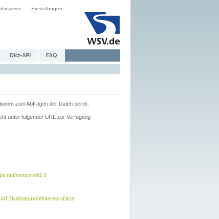
zhinweise
Einstellungen
Dict-API
FAQ
tionen zum Abfragen der Daten bereit:
ht unter folgender URL zur Verfügung:
s.net/sensorml/2.0
TEN&featureOfInterest=Eitze