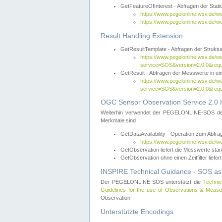
GetFeatureOfInterest - Abfragen der Sta
https://www.pegelonline.wsv.de/
https://www.pegelonline.wsv.de/
Result Handling Extension
GetResultTemplate - Abfragen der Struktur
https://www.pegelonline.wsv.de/w
service=SOS&version=2.0.0&
GetResult - Abfragen der Messwerte in ei
https://www.pegelonline.wsv.de/w
service=SOS&version=2.0.0&r
OGC Sensor Observation Service 2.0 H
Weiterhin verwendet der PEGELONLINE-SOS d
Merkmale sind
GetDataAvailability - Operation zum Abfr
https://www.pegelonline.wsv.de/w
GetObservation liefert die Messwerte s
GetObservation ohne einen Zeitfilter liefert
INSPIRE Technical Guidance - SOS as
Der PEGELONLINE-SOS unterstützt die
Technic
Guidelines for the use of Observations & Mea
Observation
Unterstützte Encodings