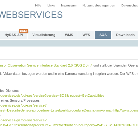
Hilfe
Links
Impressum
Nutzungsbedingungen
Datenschut
HyDAS-API
Visualisierung
WMS
WFS
SOS
Downloads
sor Observation Service Interface Standard 2.0 (SOS 2.0)
↗
und stellt die folgenden Opera
ls Vektordaten bezogen werden und in eine Kartenanwendung integriert werden. Der WFS ste
 des Dienstes
ebservices/gis/gdi-sos/service?service=SOS&request=GetCapabilities
n eines Sensors/Prozesses
ebservices/gis/gdi-sos/service?
est=DescribeSensor&procedure=Einzelwert&procedureDescriptionFormat=http://www.opengi
e
ebservices/gis/gdi-sos/service?
quest=GetObservation&procedure=Einzelwert&observedProperty=WASSERSTAND%20ROHDA