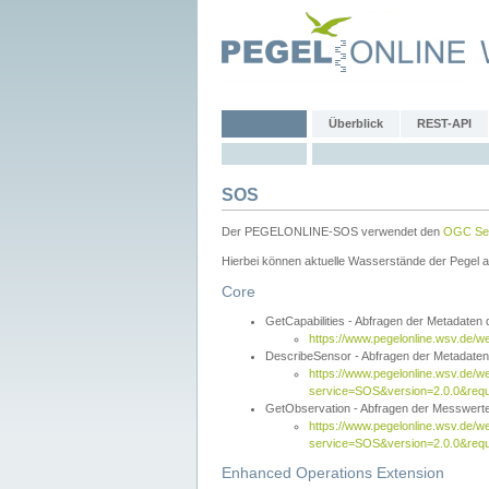
Überblick
REST-API
SOS
Der PEGELONLINE-SOS verwendet den
OGC Sen
Hierbei können aktuelle Wasserstände der Pegel a
Core
GetCapabilities - Abfragen der Metadaten
https://www.pegelonline.wsv.de/w
DescribeSensor - Abfragen der Metadate
https://www.pegelonline.wsv.de/w
service=SOS&version=2.0.0&requ
GetObservation - Abfragen der Messwert
https://www.pegelonline.wsv.de/w
service=SOS&version=2.0.0&re
Enhanced Operations Extension