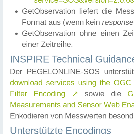
service=SOS&version=2.0.0&r
GetObservation liefert die M
Format aus (wenn kein
response
GetObservation ohne einen Zeitf
einer Zeitreihe.
INSPIRE Technical Guidance
Der PEGELONLINE-SOS unterstüt
download services using the OGC
Filter Encoding
↗
sowie die
G
Measurements and Sensor Web Enab
Enkodieren von Messwerten besonde
Unterstützte Encodings