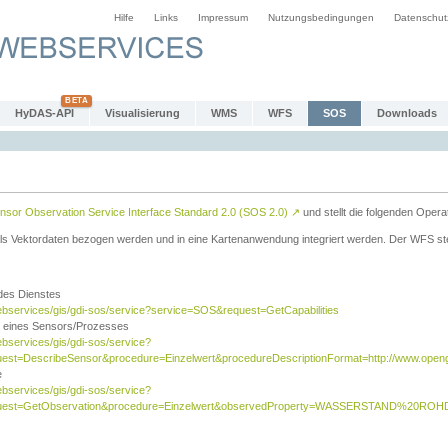
Hilfe
Links
Impressum
Nutzungsbedingungen
Datenschut
HyDAS-API
Visualisierung
WMS
WFS
SOS
Downloads
sor Observation Service Interface Standard 2.0 (SOS 2.0)
↗
und stellt die folgenden Opera
ls Vektordaten bezogen werden und in eine Kartenanwendung integriert werden. Der WFS ste
 des Dienstes
ebservices/gis/gdi-sos/service?service=SOS&request=GetCapabilities
n eines Sensors/Prozesses
ebservices/gis/gdi-sos/service?
est=DescribeSensor&procedure=Einzelwert&procedureDescriptionFormat=http://www.opengi
e
ebservices/gis/gdi-sos/service?
quest=GetObservation&procedure=Einzelwert&observedProperty=WASSERSTAND%20ROHDA