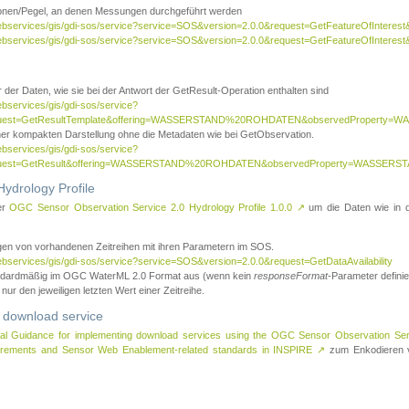
tionen/Pegel, an denen Messungen durchgeführt werden
webservices/gis/gdi-sos/service?service=SOS&version=2.0.0&request=GetFeatureOfInterest&
webservices/gis/gdi-sos/service?service=SOS&version=2.0.0&request=GetFeatureOfInterest
 der Daten, wie sie bei der Antwort der GetResult-Operation enthalten sind
ebservices/gis/gdi-sos/service?
request=GetResultTemplate&offering=WASSERSTAND%20ROHDATEN&observedPropert
ner kompakten Darstellung ohne die Metadaten wie bei GetObservation.
ebservices/gis/gdi-sos/service?
equest=GetResult&offering=WASSERSTAND%20ROHDATEN&observedProperty=WASSERST
ydrology Profile
er
OGC Sensor Observation Service 2.0 Hydrology Profile 1.0.0
↗
um die Daten wie in dem
agen von vorhandenen Zeitreihen mit ihren Parametern im SOS.
ebservices/gis/gdi-sos/service?service=SOS&version=2.0.0&request=GetDataAvailability
tandardmäßig im OGC WaterML 2.0 Format aus (wenn kein
responseFormat
-Parameter definier
 nur den jeweiligen letzten Wert einer Zeitreihe.
 download service
al Guidance for implementing download services using the OGC Sensor Observation Se
surements and Sensor Web Enablement-related standards in INSPIRE
↗
zum Enkodieren v