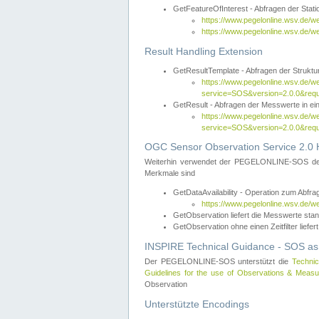
GetFeatureOfInterest - Abfragen der Sta
https://www.pegelonline.wsv.de/
https://www.pegelonline.wsv.de/
Result Handling Extension
GetResultTemplate - Abfragen der Struktur
https://www.pegelonline.wsv.de/w
service=SOS&version=2.0.0&
GetResult - Abfragen der Messwerte in ei
https://www.pegelonline.wsv.de/w
service=SOS&version=2.0.0&r
OGC Sensor Observation Service 2.0 H
Weiterhin verwendet der PEGELONLINE-SOS d
Merkmale sind
GetDataAvailability - Operation zum Abfr
https://www.pegelonline.wsv.de/w
GetObservation liefert die Messwerte s
GetObservation ohne einen Zeitfilter liefert
INSPIRE Technical Guidance - SOS as
Der PEGELONLINE-SOS unterstützt die
Technic
Guidelines for the use of Observations & Mea
Observation
Unterstützte Encodings