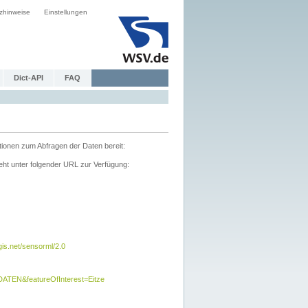
zhinweise
Einstellungen
Dict-API
FAQ
tionen zum Abfragen der Daten bereit:
ht unter folgender URL zur Verfügung:
s.net/sensorml/2.0
TEN&featureOfInterest=Eitze