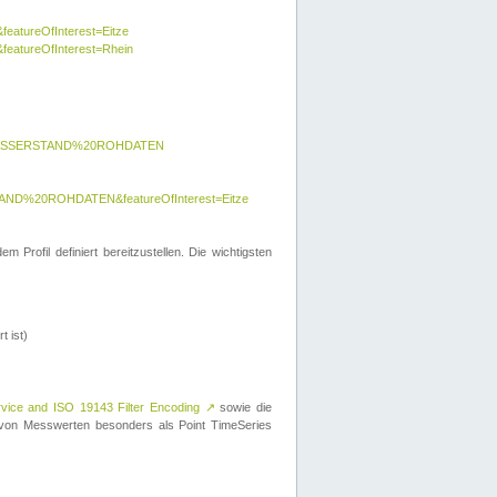
featureOfInterest=Eitze
&featureOfInterest=Rhein
y=WASSERSTAND%20ROHDATEN
AND%20ROHDATEN&featureOfInterest=Eitze
 Profil definiert bereitzustellen. Die wichtigsten
t ist)
rvice and ISO 19143 Filter Encoding
↗
sowie die
on Messwerten besonders als Point TimeSeries