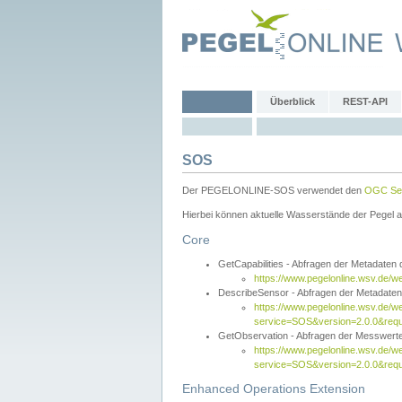
Überblick
REST-API
SOS
Der PEGELONLINE-SOS verwendet den
OGC Sen
Hierbei können aktuelle Wasserstände der Pegel a
Core
GetCapabilities - Abfragen der Metadaten
https://www.pegelonline.wsv.de/w
DescribeSensor - Abfragen der Metadate
https://www.pegelonline.wsv.de/w
service=SOS&version=2.0.0&requ
GetObservation - Abfragen der Messwert
https://www.pegelonline.wsv.de/w
service=SOS&version=2.0.0&re
Enhanced Operations Extension