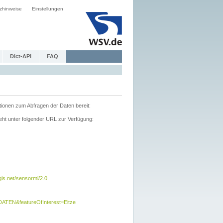
zhinweise
Einstellungen
Dict-API
FAQ
tionen zum Abfragen der Daten bereit:
ht unter folgender URL zur Verfügung:
s.net/sensorml/2.0
TEN&featureOfInterest=Eitze