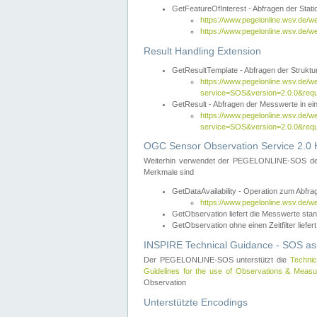
GetFeatureOfInterest - Abfragen der Sta
https://www.pegelonline.wsv.de/
https://www.pegelonline.wsv.de/
Result Handling Extension
GetResultTemplate - Abfragen der Struktur
https://www.pegelonline.wsv.de/w
service=SOS&version=2.0.0&
GetResult - Abfragen der Messwerte in ei
https://www.pegelonline.wsv.de/w
service=SOS&version=2.0.0&r
OGC Sensor Observation Service 2.0 H
Weiterhin verwendet der PEGELONLINE-SOS d
Merkmale sind
GetDataAvailability - Operation zum Abfr
https://www.pegelonline.wsv.de/w
GetObservation liefert die Messwerte s
GetObservation ohne einen Zeitfilter liefert
INSPIRE Technical Guidance - SOS as
Der PEGELONLINE-SOS unterstützt die
Technic
Guidelines for the use of Observations & Mea
Observation
Unterstützte Encodings