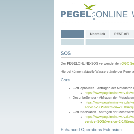
Überblick
REST-API
SOS
Der PEGELONLINE-SOS verwendet den
OGC Sen
Hierbei können aktuelle Wasserstände der Pegel a
Core
GetCapabilities - Abfragen der Metadaten
https://www.pegelonline.wsv.de/w
DescribeSensor - Abfragen der Metadate
https://www.pegelonline.wsv.de/w
service=SOS&version=2.0.0&requ
GetObservation - Abfragen der Messwert
https://www.pegelonline.wsv.de/w
service=SOS&version=2.0.0&re
Enhanced Operations Extension