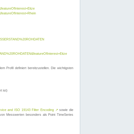
featureOfInterest=Eitze
&featureOfInterest=Rhein
y=WASSERSTAND%20ROHDATEN
AND%20ROHDATEN&featureOfInterest=Eitze
 Profil definiert bereitzustellen. Die wichtigsten
t ist)
rvice and ISO 19143 Filter Encoding
↗
sowie die
on Messwerten besonders als Point TimeSeries