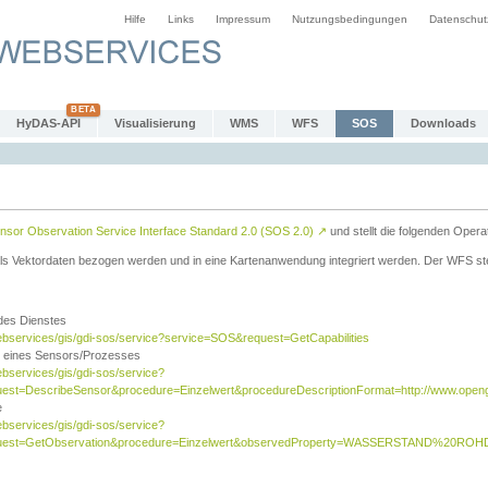
Hilfe
Links
Impressum
Nutzungsbedingungen
Datenschut
HyDAS-API
Visualisierung
WMS
WFS
SOS
Downloads
sor Observation Service Interface Standard 2.0 (SOS 2.0)
↗
und stellt die folgenden Opera
ls Vektordaten bezogen werden und in eine Kartenanwendung integriert werden. Der WFS ste
 des Dienstes
ebservices/gis/gdi-sos/service?service=SOS&request=GetCapabilities
n eines Sensors/Prozesses
ebservices/gis/gdi-sos/service?
est=DescribeSensor&procedure=Einzelwert&procedureDescriptionFormat=http://www.opengi
e
ebservices/gis/gdi-sos/service?
quest=GetObservation&procedure=Einzelwert&observedProperty=WASSERSTAND%20ROHDA