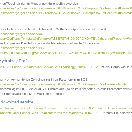
tionen/Pegel, an denen Messungen durchgeführt werden
webservices/gis/gdi-sos/service?service=SOS&version=2.0.0&request=GetFeatureOfInterest&
webservices/gis/gdi-sos/service?service=SOS&version=2.0.0&request=GetFeatureOfInterest
 der Daten, wie sie bei der Antwort der GetResult-Operation enthalten sind
ebservices/gis/gdi-sos/service?
request=GetResultTemplate&offering=WASSERSTAND%20ROHDATEN&observedPropert
ner kompakten Darstellung ohne die Metadaten wie bei GetObservation.
ebservices/gis/gdi-sos/service?
equest=GetResult&offering=WASSERSTAND%20ROHDATEN&observedProperty=WASSERST
ydrology Profile
er
OGC Sensor Observation Service 2.0 Hydrology Profile 1.0.0
↗
um die Daten wie in dem
agen von vorhandenen Zeitreihen mit ihren Parametern im SOS.
ebservices/gis/gdi-sos/service?service=SOS&version=2.0.0&request=GetDataAvailability
tandardmäßig im OGC WaterML 2.0 Format aus (wenn kein
responseFormat
-Parameter definier
 nur den jeweiligen letzten Wert einer Zeitreihe.
 download service
al Guidance for implementing download services using the OGC Sensor Observation Se
surements and Sensor Web Enablement-related standards in INSPIRE
↗
zum Enkodieren v