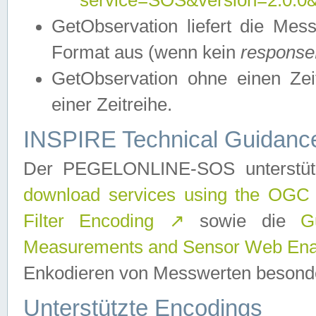
service=SOS&version=2.0.0&r
GetObservation liefert die M
Format aus (wenn kein
response
GetObservation ohne einen Zeitf
einer Zeitreihe.
INSPIRE Technical Guidance
Der PEGELONLINE-SOS unterstüt
download services using the OGC
Filter Encoding
↗
sowie die
G
Measurements and Sensor Web Enab
Enkodieren von Messwerten besonde
Unterstützte Encodings