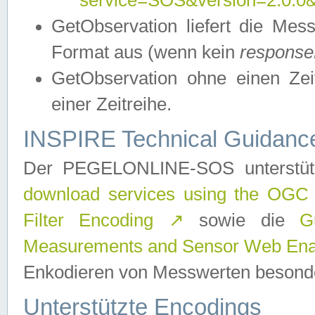
service=SOS&version=2.0.0&r
GetObservation liefert die M
Format aus (wenn kein
response
GetObservation ohne einen Zeitf
einer Zeitreihe.
INSPIRE Technical Guidance
Der PEGELONLINE-SOS unterstüt
download services using the OGC
Filter Encoding
↗
sowie die
G
Measurements and Sensor Web Enab
Enkodieren von Messwerten besonde
Unterstützte Encodings