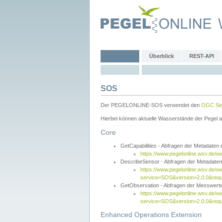
Überblick
REST-API
SOS
Der PEGELONLINE-SOS verwendet den
OGC Sen
Hierbei können aktuelle Wasserstände der Pegel a
Core
GetCapabilities - Abfragen der Metadaten
https://www.pegelonline.wsv.de/w
DescribeSensor - Abfragen der Metadate
https://www.pegelonline.wsv.de/w
service=SOS&version=2.0.0&requ
GetObservation - Abfragen der Messwert
https://www.pegelonline.wsv.de/w
service=SOS&version=2.0.0&re
Enhanced Operations Extension