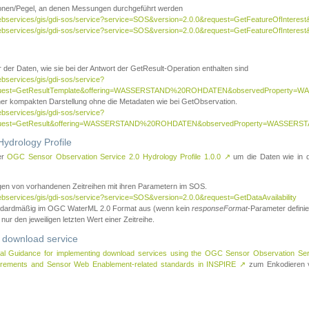
tionen/Pegel, an denen Messungen durchgeführt werden
webservices/gis/gdi-sos/service?service=SOS&version=2.0.0&request=GetFeatureOfInterest&
webservices/gis/gdi-sos/service?service=SOS&version=2.0.0&request=GetFeatureOfInterest
 der Daten, wie sie bei der Antwort der GetResult-Operation enthalten sind
ebservices/gis/gdi-sos/service?
request=GetResultTemplate&offering=WASSERSTAND%20ROHDATEN&observedPropert
ner kompakten Darstellung ohne die Metadaten wie bei GetObservation.
ebservices/gis/gdi-sos/service?
equest=GetResult&offering=WASSERSTAND%20ROHDATEN&observedProperty=WASSERST
ydrology Profile
er
OGC Sensor Observation Service 2.0 Hydrology Profile 1.0.0
↗
um die Daten wie in dem
agen von vorhandenen Zeitreihen mit ihren Parametern im SOS.
ebservices/gis/gdi-sos/service?service=SOS&version=2.0.0&request=GetDataAvailability
tandardmäßig im OGC WaterML 2.0 Format aus (wenn kein
responseFormat
-Parameter definier
 nur den jeweiligen letzten Wert einer Zeitreihe.
 download service
al Guidance for implementing download services using the OGC Sensor Observation Se
surements and Sensor Web Enablement-related standards in INSPIRE
↗
zum Enkodieren v