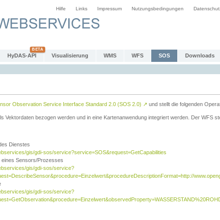
Hilfe
Links
Impressum
Nutzungsbedingungen
Datenschut
HyDAS-API
Visualisierung
WMS
WFS
SOS
Downloads
sor Observation Service Interface Standard 2.0 (SOS 2.0)
↗
und stellt die folgenden Opera
ls Vektordaten bezogen werden und in eine Kartenanwendung integriert werden. Der WFS ste
 des Dienstes
ebservices/gis/gdi-sos/service?service=SOS&request=GetCapabilities
n eines Sensors/Prozesses
ebservices/gis/gdi-sos/service?
est=DescribeSensor&procedure=Einzelwert&procedureDescriptionFormat=http://www.opengi
e
ebservices/gis/gdi-sos/service?
quest=GetObservation&procedure=Einzelwert&observedProperty=WASSERSTAND%20ROHDA