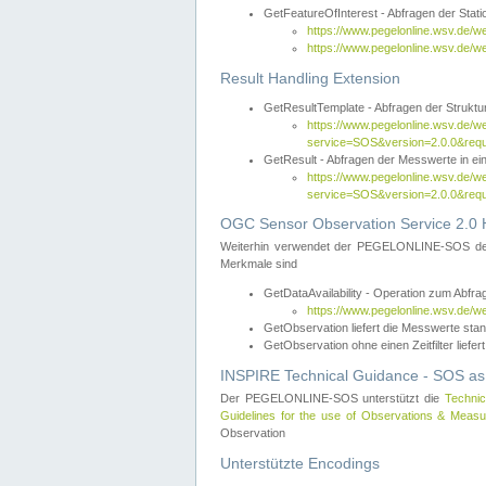
GetFeatureOfInterest - Abfragen der Sta
https://www.pegelonline.wsv.de/
https://www.pegelonline.wsv.de/
Result Handling Extension
GetResultTemplate - Abfragen der Struktur
https://www.pegelonline.wsv.de/w
service=SOS&version=2.0.0&
GetResult - Abfragen der Messwerte in ei
https://www.pegelonline.wsv.de/w
service=SOS&version=2.0.0&r
OGC Sensor Observation Service 2.0 H
Weiterhin verwendet der PEGELONLINE-SOS d
Merkmale sind
GetDataAvailability - Operation zum Abfr
https://www.pegelonline.wsv.de/w
GetObservation liefert die Messwerte s
GetObservation ohne einen Zeitfilter liefert
INSPIRE Technical Guidance - SOS as
Der PEGELONLINE-SOS unterstützt die
Technic
Guidelines for the use of Observations & Mea
Observation
Unterstützte Encodings