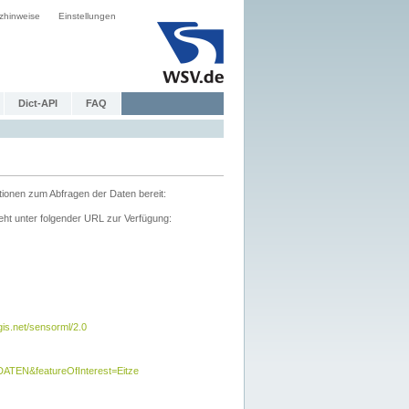
zhinweise
Einstellungen
Dict-API
FAQ
tionen zum Abfragen der Daten bereit:
ht unter folgender URL zur Verfügung:
s.net/sensorml/2.0
TEN&featureOfInterest=Eitze